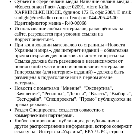
Субъект в сфере онлайн-медиа Название онлайн-медиа -
«КореспонденТ.net» Адрес: 02091, місто Київ,
ХАРКІВСЬКЕ ШОСЕ, будинок 172-Б, офіс 208/1 E-mail:
sunlight@mediadim.com.ua
Телефон: 044-205-43-00
Идентификатор медиа - R40-06068
Использование любых материалов, размещённых на
сайте, разрешается при условии ссылки на
Корреспондент.net.
При копировании материалов со страницы «Новости
Украины и мира», для интернет-изданий – обязательна
прямая открытая для поисковых систем гиперссылка.
Ссылка должна быть размещена в независимости от
полного либо частичного использования материалов.
Гиперссылка (для интернет- изданий) – должна быть
размещена в подзаголовке или в первом абзаце
материала.
Новости с пометками "Мнение", "Экспертиза",
"Заявление", "Регионы", "Деньги", "Власть", "Выборы",
"Тест-драйв", "Спецпроекты", "Промо" публикуются на
правах рекламы.
Раздел Спецпроекты создается совместно с
коммерческими партнерами.
Любое копирование, публикация, републикация и
другое распространение информации, которое содержит
ссылку на "Интерфакс-Украина", EPA / UPG, строго