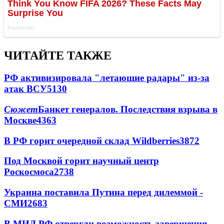
ЧИТАЙТЕ ТАКЖЕ
РФ активизировала "летающие радары" из-за
атак ВСУ
5130
Сюжет
Банкет генералов. Последствия взрыва в
Москве
4363
В РФ горит очередной склад Wildberries
3872
Под Москвой горит научный центр
Роскосмоса
2738
Украина поставила Путина перед дилеммой -
СМИ
2683
В МИД РФ отвергли возможность завершения