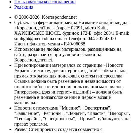
Пользовательское соглашение
Редакция
© 2000-2026, Korrespondent.net
Субъект в сфере онлайн-медиа Название онлайн-медиа -
«КореспонденТ.net» Адрес: 02091, місто Київ,
ХАРКІВСЬКЕ ШОСЕ, будинок 172-Б, офіс 208/1 E-mail:
sunlight@mediadim.com.ua
Телефон: 044-205-43-00
Идентификатор медиа - R40-06068
Использование любых материалов, размещённых на
сайте, разрешается при условии ссылки на
Корреспондент.net.
При копировании материалов со страницы «Новости
Украины и мира», для интернет-изданий – обязательна
прямая открытая для поисковых систем гиперссылка.
Ссылка должна быть размещена в независимости от
полного либо частичного использования материалов.
Гиперссылка (для интернет- изданий) – должна быть
размещена в подзаголовке или в первом абзаце
материала.
Новости с пометками "Мнение", "Экспертиза",
"Заявление", "Регионы", "Деньги", "Власть", "Выборы",
"Тест-драйв", "Спецпроекты", "Промо" публикуются на
правах рекламы.
Раздел Спецпроекты создается совместно с