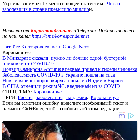
Украина занимает 17 место в общей статистике.
Число
заболевших в стране превысило миллио
н.
Новости от
Корреспондент.net
в Telegram. Подписывайтесь
на наш канал
https://t.me/korrespondentnet
Читайте Korrespondent.net в Google News
Коронавирус
В Минздраве сказали, нужно ли больше одной бустерной
прививки от COVID-19
Подвид Омикрона Arcturus впервые привел к гибели человека
Заболеваемость COVID-19 в Украине пошла на спад
Новый вариант коронавируса попал из Индии в Европу
В США отменили режим ЧС, введенный из-за COVID
СПЕЦТЕМА:
Коронавирус
ТЕГИ:
Россия
,
заболевание
,
пандемия
,
Коронавирус
Если вы заметили ошибку, выделите необходимый текст и
нажмите Ctrl+Enter, чтобы сообщить об этом редакции.