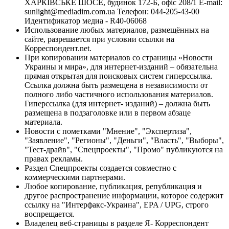
ХАРКІВСЬКЕ ШОСЕ, будинок 172-Б, офіс 208/1 E-mail:
sunlight@mediadim.com.ua
Телефон: 044-205-43-00
Идентификатор медиа - R40-06068
Использование любых материалов, размещённых на
сайте, разрешается при условии ссылки на
Корреспондент.net.
При копировании материалов со страницы «Новости
Украины и мира», для интернет-изданий – обязательна
прямая открытая для поисковых систем гиперссылка.
Ссылка должна быть размещена в независимости от
полного либо частичного использования материалов.
Гиперссылка (для интернет- изданий) – должна быть
размещена в подзаголовке или в первом абзаце
материала.
Новости с пометками "Мнение", "Экспертиза",
"Заявление", "Регионы", "Деньги", "Власть", "Выборы",
"Тест-драйв", "Спецпроекты", "Промо" публикуются на
правах рекламы.
Раздел Спецпроекты создается совместно с
коммерческими партнерами.
Любое копирование, публикация, републикация и
другое распространение информации, которое содержит
ссылку на "Интерфакс-Украина", EPA / UPG, строго
воспрещается.
Владелец веб-страницы в разделе Я- Корреспондент