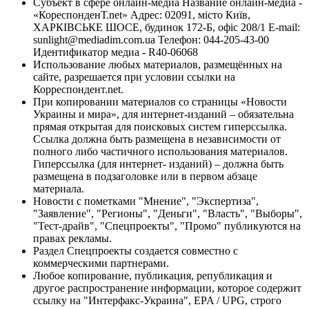
Субъект в сфере онлайн-медиа Название онлайн-медиа -
«КореспонденТ.net» Адрес: 02091, місто Київ,
ХАРКІВСЬКЕ ШОСЕ, будинок 172-Б, офіс 208/1 E-mail:
sunlight@mediadim.com.ua
Телефон: 044-205-43-00
Идентификатор медиа - R40-06068
Использование любых материалов, размещённых на
сайте, разрешается при условии ссылки на
Корреспондент.net.
При копировании материалов со страницы «Новости
Украины и мира», для интернет-изданий – обязательна
прямая открытая для поисковых систем гиперссылка.
Ссылка должна быть размещена в независимости от
полного либо частичного использования материалов.
Гиперссылка (для интернет- изданий) – должна быть
размещена в подзаголовке или в первом абзаце
материала.
Новости с пометками "Мнение", "Экспертиза",
"Заявление", "Регионы", "Деньги", "Власть", "Выборы",
"Тест-драйв", "Спецпроекты", "Промо" публикуются на
правах рекламы.
Раздел Спецпроекты создается совместно с
коммерческими партнерами.
Любое копирование, публикация, републикация и
другое распространение информации, которое содержит
ссылку на "Интерфакс-Украина", EPA / UPG, строго