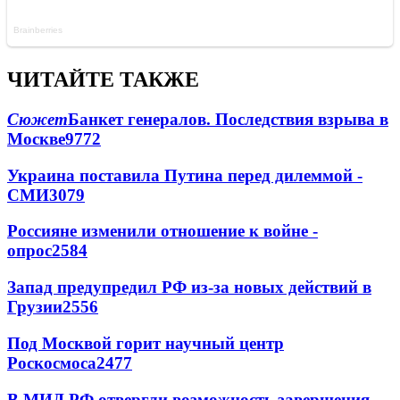
ЧИТАЙТЕ ТАКЖЕ
Сюжет
Банкет генералов. Последствия взрыва в
Москве
9772
Украина поставила Путина перед дилеммой -
СМИ
3079
Россияне изменили отношение к войне -
опрос
2584
Запад предупредил РФ из-за новых действий в
Грузии
2556
Под Москвой горит научный центр
Роскосмоса
2477
В МИД РФ отвергли возможность завершения