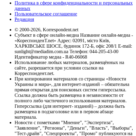
Политика в сфере конфиденциальности и персональных
данных
Пользовательское соглашение
Редакция
© 2000-2026, Korrespondent.net
Субъект в сфере онлайн-медиа Название онлайн-медиа -
«КореспонденТ.net» Адрес: 02091, місто Київ,
ХАРКІВСЬКЕ ШОСЕ, будинок 172-Б, офіс 208/1 E-mail:
sunlight@mediadim.com.ua
Телефон: 044-205-43-00
Идентификатор медиа - R40-06068
Использование любых материалов, размещённых на
сайте, разрешается при условии ссылки на
Корреспондент.net.
При копировании материалов со страницы «Новости
Украины и мира», для интернет-изданий – обязательна
прямая открытая для поисковых систем гиперссылка.
Ссылка должна быть размещена в независимости от
полного либо частичного использования материалов.
Гиперссылка (для интернет- изданий) – должна быть
размещена в подзаголовке или в первом абзаце
материала.
Новости с пометками "Мнение", "Экспертиза",
"Заявление", "Регионы", "Деньги", "Власть", "Выборы",
"Тест-драйв", "Спецпроекты", "Промо" публикуются на