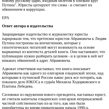
новому русскому царю, входным билетом в близкий круг
Путина". Юристы цитируют эти слова - и считают их
обвинением в коррупции.
EPA
Ответ автора и издательства
Защищающие издательство и журналистку юристы
парировали тем, что претензии юристов Абрамовича к Людям
Путина построены на впечатлениях, которые у
гипотетических читателей могут возникнуть на основе
вырванных из контекста деталей книги. Они настаивают, что
публикацию нужно разбирать целиком - и в целом в ней нет
никаких обвинений в адрес Абрамовича.
Адвокат ответчиков настаивал, что книга описывает
Абрамовича как одного из олигархов ельцинской эпохи, над
которыми в путинской России навис риск все потерять, как
показало дело ЮКОСа и судьба Михаила Ходорковского и
Платона Лебедева.
Силовики из окружения нового президента, настаивал юрист,
не считали капиталы ельцинских олигархов неприкасаемой
частной собственностью из-за того, как они были
приобретены во время приватизации начала 1990-х.