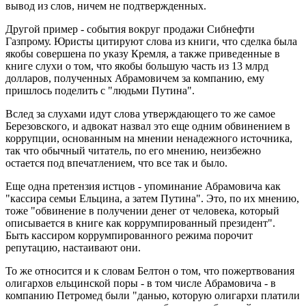
вывод из слов, ничем не подтвержденных.
Другой пример - события вокруг продажи Сибнефти
Газпрому. Юристы цитируют слова из книги, что сделка была
якобы совершена по указу Кремля, а также приведенные в
книге слухи о том, что якобы большую часть из 13 млрд
долларов, полученных Абрамовичем за компанию, ему
пришлось поделить с "людьми Путина".
Вслед за слухами идут слова утверждающего то же самое
Березовского, и адвокат назвал это еще одним обвинением в
коррупции, основанным на мнении ненадежного источника,
так что обычный читатель, по его мнению, неизбежно
остается под впечатлением, что все так и было.
Еще одна претензия истцов - упоминание Абрамовича как
"кассира семьи Ельцина, а затем Путина". Это, по их мнению,
тоже "обвинение в получении денег от человека, который
описывается в книге как коррумпированный президент".
Быть кассиром коррумпированного режима порочит
репутацию, настаивают они.
То же относится и к словам Белтон о том, что пожертвования
олигархов ельцинской поры - в том числе Абрамовича - в
компанию Петромед были "данью, которую олигархи платили