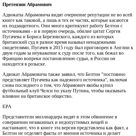
Претензии Абрамович
Адвокаты Абрамовича видят очернение репутации не во всей
книге как таковой, а лишь в тех ее частях, которые касаются
их подзащитного. Они много критикуют работу Белтон с
источниками - и в первую очередь, обилие цитат Сергея
Пугачева и Бориса Березовского, каждого из которых
британский суд в разное время называл ненадежными
свидетелями. Пугачев в 2015 году был приговорен в Англии к
двум годам за неуважение к суду после того, как бежал во
Францию вопреки постановлению судьи, в России он
находится в розыске.
Адвокат Абрамовича также заявил, что Белтон "постоянно
представляет Пугачева как надежного источника", включая
слова последнего о том, что Абрамович якобы купил
футбольный клуб Челси по указу Путина, чтобы оказывать
влияние на британское общество.
EPA
Представители миллиардера видят в этом обвинение в
совершении незаконных и недопустимых вещей и
настаивают, что в книге эта версия представлена как факт, а
Белтон не отделяет факты от мнения источника и делает