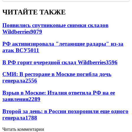
ЧИТАЙТЕ ТАКЖЕ
Появились спутниковые снимки складов
Wildberries
9079
РФ активизировала "летающие радары" из-за
атак ВСУ
5011
В РФ горит очередной склад Wildberries
3596
СМИ: В ресторане в Москве погибла дочь
генерала
2556
Взрыв в Москве: Италия ответила РФ на ее
заявления
2289
Второй за день: в России похоронили еще одного
генерала
1788
Читать комментарии