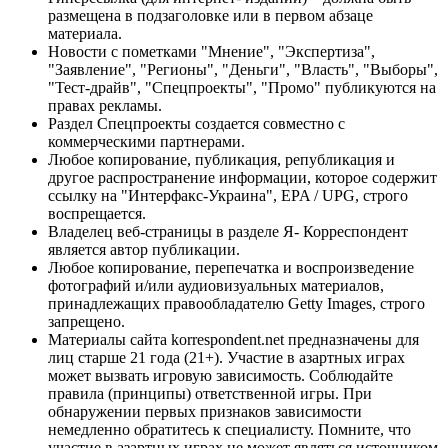
размещена в подзаголовке или в первом абзаце
материала.
Новости с пометками "Мнение", "Экспертиза",
"Заявление", "Регионы", "Деньги", "Власть", "Выборы",
"Тест-драйв", "Спецпроекты", "Промо" публикуются на
правах рекламы.
Раздел Спецпроекты создается совместно с
коммерческими партнерами.
Любое копирование, публикация, републикация и
другое распространение информации, которое содержит
ссылку на "Интерфакс-Украина", EPA / UPG, строго
воспрещается.
Владелец веб-страницы в разделе Я- Корреспондент
является автор публикации.
Любое копирование, перепечатка и воспроизведение
фотографий и/или аудиовизуальных материалов,
принадлежащих правообладателю Getty Images, строго
запрещено.
Материалы сайта korrespondent.net предназначены для
лиц старше 21 года (21+). Участие в азартных играх
может вызвать игровую зависимость. Соблюдайте
правила (принципы) ответственной игры. При
обнаружении первых признаков зависимости
немедленно обратитесь к специалисту. Помните, что
участие в азартных играх не может являться источником