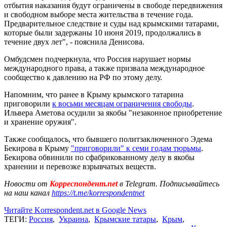
отбытия наказания будут ограничены в свободе передвижения
и свободном выборе места жительства в течение года.
Предварительное следствие и суды над крымскими татарами,
которые были задержаны 10 июня 2019, продолжались в
течение двух лет", - пояснила Денисова.
Омбудсмен подчеркнула, что Россия нарушает нормы
международного права, а также призвала международное
сообщество к давлению на РФ по этому делу.
Напомним, что ранее в Крыму крымского татарина
приговорили
к восьми месяцам ограничения свободы
.
Ильвера Аметова осудили за якобы "незаконное приобретение
и хранение оружия".
Также сообщалось, что бывшего политзаключенного Эдема
Бекирова в Крыму
"приговорили" к семи годам тюрьмы
.
Бекирова обвинили по сфабрикованному делу в якобы
хранении и перевозке взрывчатых веществ.
Новости от
Корреспондент.net
в Telegram. Подписывайтесь
на наш канал
https://t.me/korrespondentnet
Читайте Korrespondent.net в Google News
ТЕГИ:
Россия
,
Украина
,
Крымские татары
,
Крым
,