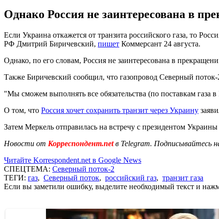
Однако Россия не заинтересована в пр
Если Украина откажется от транзита российского газа, то Рос
РФ Дмитрий Биричевский,
пишет
Коммерсант 24 августа.
Однако, по его словам, Россия не заинтересована в прекращении
Также Биричевский сообщил, что газопровод Северный поток-2 
"Мы сможем выполнять все обязательства (по поставкам газа в Е
О том, что
Россия хочет сохранить транзит через Украину
заяви
Затем Меркель отправилась на встречу с президентом Украины
Новости от
Корреспондент.net
в Telegram. Подписывайтесь н
Читайте Korrespondent.net в Google News
СПЕЦТЕМА:
Северный поток-2
ТЕГИ:
газ
,
Северный поток
,
российский газ
,
транзит газа
Если вы заметили ошибку, выделите необходимый текст и нажми