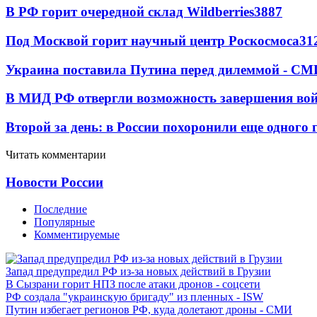
В РФ горит очередной склад Wildberries
3887
Под Москвой горит научный центр Роскосмоса
31
Украина поставила Путина перед дилеммой - СМ
В МИД РФ отвергли возможность завершения во
Второй за день: в России похоронили еще одного 
Читать комментарии
Новости России
Последние
Популярные
Комментируемые
Запад предупредил РФ из-за новых действий в Грузии
В Сызрани горит НПЗ после атаки дронов - соцсети
РФ создала "украинскую бригаду" из пленных - ISW
Путин избегает регионов РФ, куда долетают дроны - СМИ