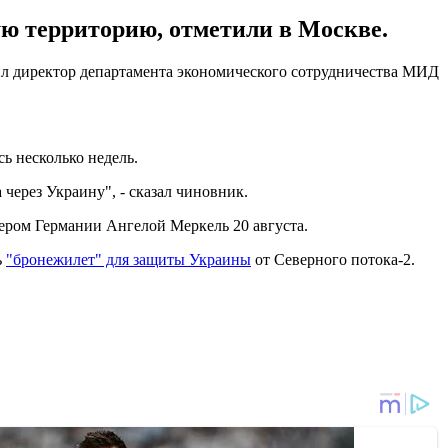
ую территорию, отметили в Москве.
явил директор департамента экономического сотрудничества МИД
ь несколько недель.
 через Украину", - сказал чиновник.
ером Германии Ангелой Меркель 20 августа.
ь
"бронежилет" для защиты Украины
от Северного потока-2.