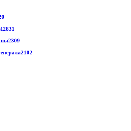
20
И
2831
йны
2309
генерала
2102