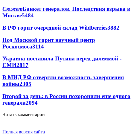
Сюжет
Банкет генералов. Последствия взрыва в
Москве
5484
В РФ горит очередной склад Wildberries
3882
Под Москвой горит научный центр
Роскосмоса
3114
Украина поставила Путина перед дилеммой -
СМИ
2817
В МИД РФ отвергли возможность завершения
войны
2305
Второй за день: в России похоронили еще одного
генерала
2094
Читать комментарии
Полная версия сайта