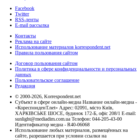
Facebook
Twitter
RSS-ленты
E-mail рассылка
Контакты
Реклама на сайте
Использование материалов korrespondent.net
Правила пользования сайтом
Договор пользования сайтом
Политика в сфере конфиденциальности и персональных
данных
Пользовательское соглашение
Редакция
© 2000-2026, Korrespondent.net
Субъект в сфере онлайн-медиа Название онлайн-медиа -
«КореспонденТ.net» Адрес: 02091, місто Київ,
ХАРКІВСЬКЕ ШОСЕ, будинок 172-Б, офіс 208/1 E-mail:
sunlight@mediadim.com.ua
Телефон: 044-205-43-00
Идентификатор медиа - R40-06068
Использование любых материалов, размещённых на
сайте, разрешается при условии ссылки на