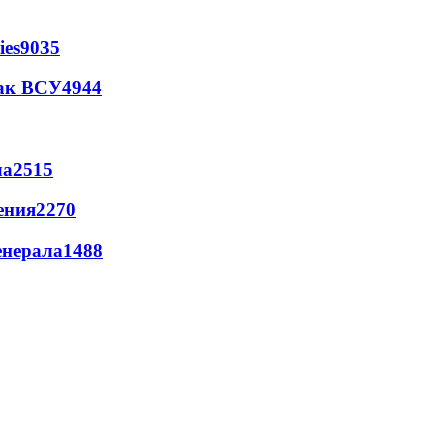
ies
9035
так ВСУ
4944
ла
2515
ения
2270
енерала
1488