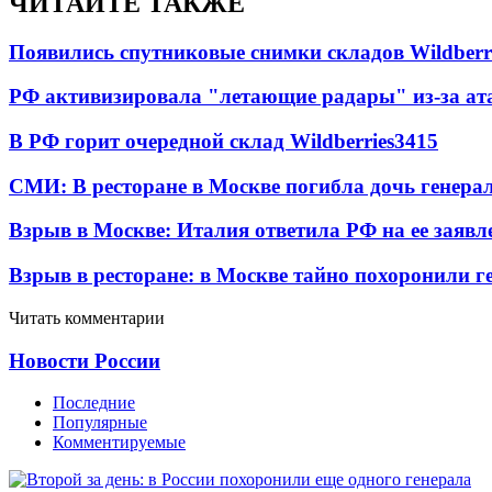
ЧИТАЙТЕ ТАКЖЕ
Появились спутниковые снимки складов Wildberr
РФ активизировала "летающие радары" из-за а
В РФ горит очередной склад Wildberries
3415
СМИ: В ресторане в Москве погибла дочь генера
Взрыв в Москве: Италия ответила РФ на ее заявл
Взрыв в ресторане: в Москве тайно похоронили г
Читать комментарии
Новости России
Последние
Популярные
Комментируемые