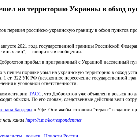
шел на территорию Украины в обход пу
тов перешел российско-украинскую границу в обход пунктов про
 августе 2021 года государственной границы Российской Федер
е иных лиц", – говорится в сообщении.
а Доброхотов прибыл в приграничный с Украиной населенный пу
но в пешем порядке убыл на украинскую территорию в обход ус
. 1 ст. 322 УК РФ (незаконное пересечение государственной гра
ечения к уголовной ответственности.
в комментарии
ТАСС
, что Доброхотов уже объявлен в розыск по 
проходят обыски. По его словам, следственные действия вели с
тепана Бандеры
в Уфе. Они якобы готовили "теракт" в здании п
а наш канал
https://t.me/korrespondentnet
урналисты
,
розыск
,
Новости России