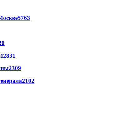
Москве
5763
20
И
2831
йны
2309
генерала
2102