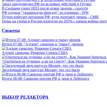
Запад предупредил РФ из-за новых действий в Грузии
В Сызрани горит НПЗ после атаки дронов - соцсети
РФ создала "украинскую бригаду" из пленных - ISW
Путин избегает регионов РФ, куда долетают дроны - СМИ
Цены на гробы в России взлетели на 105% с начала войны про
Сюжеты
Итоги 07.08: "Адские" санкции и "парад" дронов
Адские санкции. Решение Сената США
"Охотиться на лучника, а не на стрелу". Как Украине бороться 
Загадочный звук напугал Москву: что это было
Итоги 06.08: Санкции против РФ и дрон в Лейпциге
ВЫБОР РЕДАКТОРА