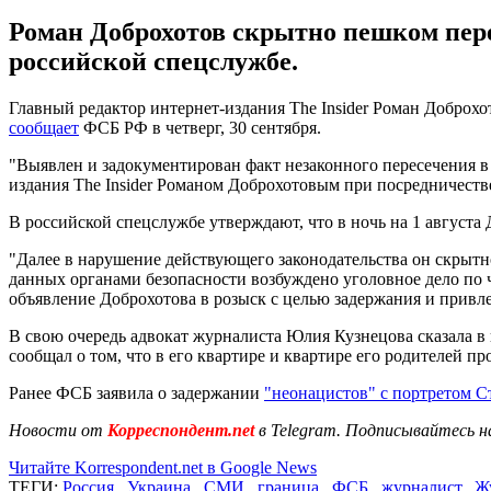
Роман Доброхотов скрытно пешком пере
российской спецслужбе.
Главный редактор интернет-издания The Insider Роман Доброхо
сообщает
ФСБ РФ в четверг, 30 сентября.
"Выявлен и задокументирован факт незаконного пересечения в
издания The Insider Романом Доброхотовым при посредничеств
В российской спецслужбе утверждают, что в ночь на 1 август
"Далее в нарушение действующего законодательства он скрыт
данных органами безопасности возбуждено уголовное дело по ч
объявление Доброхотова в розыск с целью задержания и привл
В свою очередь адвокат журналиста Юлия Кузнецова сказала 
сообщал о том, что в его квартире и квартире его родителей 
Ранее ФСБ заявила о задержании
"неонацистов" с портретом С
Новости от
Корреспондент.net
в Telegram. Подписывайтесь н
Читайте Korrespondent.net в Google News
ТЕГИ:
Россия
,
Украина
,
СМИ
,
граница
,
ФСБ
,
журналист
,
Ж