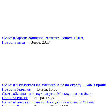
Сюжет
Адские санкции. Решение Сената США
Новости мира
— Вчера, 23:14
Сюжет
"Охотиться на лучника, а не на стрелу". Как Украи
Новости Украины
— Вчера, 16:38
Сюжет
Загадочный звук напугал Москву: что это было
Новости России
— Вчера, 15:29
Сюжет
Банкет генералов. Последствия взрыва в Москве