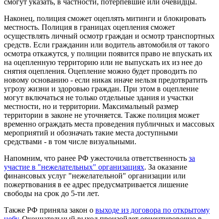
смогут указать, в частности, потерпевшие или очевидцы.
Наконец, полиция сможет оцеплять митинги и блокировать
местность. Полиция в границах оцепления сможет
осуществлять личный осмотр граждан и осмотр транспортных
средств. Если гражданин или водитель автомобиля от такого
осмотра откажутся, у полиции появится право не впускать их
на оцепленную территорию или не выпускать их из нее до
снятия оцепления. Оцепление можно будет проводить по
новому основанию - если никак иначе нельзя предотвратить
угрозу жизни и здоровью граждан. При этом в оцепление
могут включаться не только отдельные здания и участки
местности, но и территории. Максимальный размер
территории в законе не уточняется. Также полиция может
временно ограждать места проведения публичных и массовых
мероприятий и обозначать такие места доступными
средствами - в том числе визуальными.
Напомним, что ранее РФ ужесточила ответственность
за
участие в "нежелательных" организациях
. За оказание
финансовых услуг "нежелательной" организации или
пожертвования в ее адрес предусматривается лишение
свободы на срок до 5-ти лет.
Также РФ приняла закон о
выходе из договора по открытому
небу
. Окончательный выход произойдет ориентировочно в