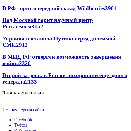
В РФ горит очередной склад Wildberries
3904
Под Москвой горит научный центр
Роскосмоса
3152
Украина поставила Путина перед дилеммой -
СМИ
2912
В МИД РФ отвергли возможность завершения
войны
2320
Второй за день: в России похоронили еще одного
генерала
2133
Читать комментарии
Полная версия сайта
Facebook
Twitter
RSS-ленты