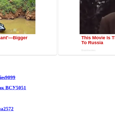
ies
9099
так ВСУ
5051
ла
2572