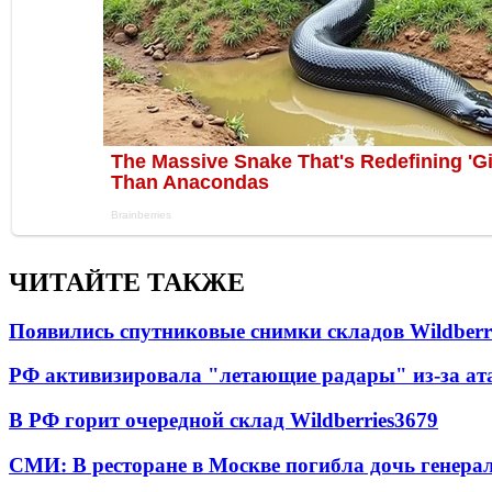
ЧИТАЙТЕ ТАКЖЕ
Появились спутниковые снимки складов Wildberr
РФ активизировала "летающие радары" из-за а
В РФ горит очередной склад Wildberries
3679
СМИ: В ресторане в Москве погибла дочь генера