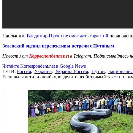
Напомним,
Владимир Путин не смог дать гарантий
ненападения
Зеленский оценил перспективы встречи с Путиным
Новости от
Корреспондент.net
в Telegram. Подписывайтесь н
Читайте Korrespondent.net в Google News
ТЕГИ:
Россия
,
Украина
,
Украина-Россия
,
Путин
,
национали
Если вы заметили ошибку, выделите необходимый текст и нажми