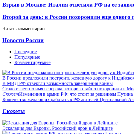
Взрыв в Москве: Италия ответила РФ на ее заявл
Второй за день: в России похоронили еще одного 
Читать комментарии
Новости России
Последние
Популярные
Комментируемые
В России предложили построить железную дорогу к Индийско
В МИД РФ отвергли возможность завершения войны
Стало известно имя генерала, которого тайно похоронили в Мо
Сюжет
Изменения в армии РФ: что стоит за решением Путина
Количество желающих работать в РФ жителей Центральной Аз
Сюжеты
Эскалация для Европы. Российский дрон в Лейпциге