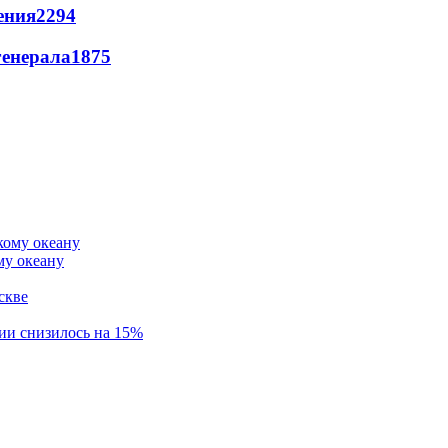
ения
2294
генерала
1875
му океану
скве
ии снизилось на 15%