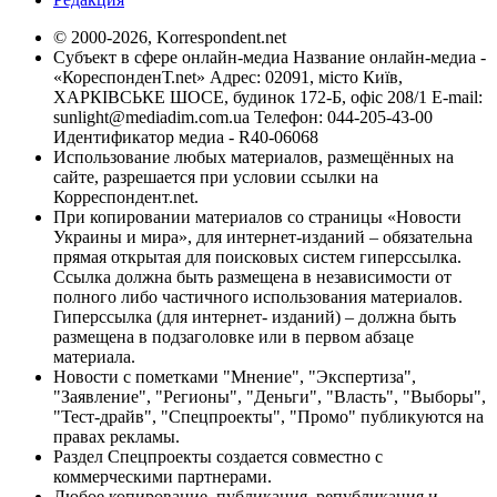
© 2000-2026, Korrespondent.net
Субъект в сфере онлайн-медиа Название онлайн-медиа -
«КореспонденТ.net» Адрес: 02091, місто Київ,
ХАРКІВСЬКЕ ШОСЕ, будинок 172-Б, офіс 208/1 E-mail:
sunlight@mediadim.com.ua
Телефон: 044-205-43-00
Идентификатор медиа - R40-06068
Использование любых материалов, размещённых на
сайте, разрешается при условии ссылки на
Корреспондент.net.
При копировании материалов со страницы «Новости
Украины и мира», для интернет-изданий – обязательна
прямая открытая для поисковых систем гиперссылка.
Ссылка должна быть размещена в независимости от
полного либо частичного использования материалов.
Гиперссылка (для интернет- изданий) – должна быть
размещена в подзаголовке или в первом абзаце
материала.
Новости с пометками "Мнение", "Экспертиза",
"Заявление", "Регионы", "Деньги", "Власть", "Выборы",
"Тест-драйв", "Спецпроекты", "Промо" публикуются на
правах рекламы.
Раздел Спецпроекты создается совместно с
коммерческими партнерами.
Любое копирование, публикация, републикация и