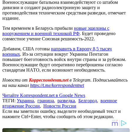
Военнослужащие батальона взаимодействуют со штабом
дивизии и создают радиоэлектронную защиту и
противодействия техническим средствам разведки, отмечает
издание.
Тем временем в Беларусь прибыли
новые эшелоны с
вооружением и военной техникой РФ
. Будет проведено
совместное учение Союзная решимость-2022.
Добавим, США готовы
направить в Европу 8,5 тысяч
военных
. Из-за ситуации вокруг Украины Пентагон
повышает боеготовность войск внутри страны и за рубежом.
Военнослужащие будут оперативно переброшены согласно
стандартам НАТО, если возникнет необходимость.
Новости от
Корреспондент.net
в Telegram. Подписывайтесь
на наш канал
https://t.me/korrespondentnet
Читайте Korrespondent.net в Google News
ТЕГИ:
Украина
,
граница
,
разведка
,
Белгород
,
военное
вторжение России
,
Новости России
Если вы заметили ошибку, выделите необходимый текст и
нажмите Ctrl+Enter, чтобы сообщить об этом редакции.