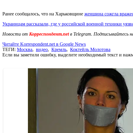
Ранее сообщалось, что на Харьковщине
женщина сожгла враже
Украинцам рассказали, где у российской военной техники уязв
Новости от
Корреспондент.net
в Telegram. Подписывайтесь н
Читайте Korrespondent.net в Google News
ТЕГИ:
Москва
,
видео
,
Кремль
,
Коктейль Молотова
Если вы заметили ошибку, выделите необходимый текст и нажми