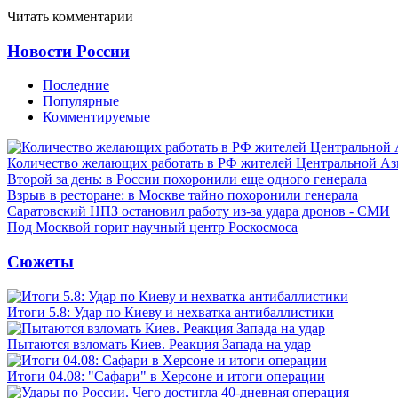
Читать комментарии
Новости России
Последние
Популярные
Комментируемые
Количество желающих работать в РФ жителей Центральной Аз
Второй за день: в России похоронили еще одного генерала
Взрыв в ресторане: в Москве тайно похоронили генерала
Саратовский НПЗ остановил работу из-за удара дронов - СМИ
Под Москвой горит научный центр Роскосмоса
Сюжеты
Итоги 5.8: Удар по Киеву и нехватка антибаллистики
Пытаются взломать Киев. Реакция Запада на удар
Итоги 04.08: "Сафари" в Херсоне и итоги операции