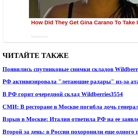
ЧИТАЙТЕ ТАКЖЕ
Появились спутниковые снимки складов Wildberr
РФ активизировала "летающие радары" из-за а
В РФ горит очередной склад Wildberries
3554
СМИ: В ресторане в Москве погибла дочь генера
Взрыв в Москве: Италия ответила РФ на ее заявл
Второй за день: в России похоронили еще одного 