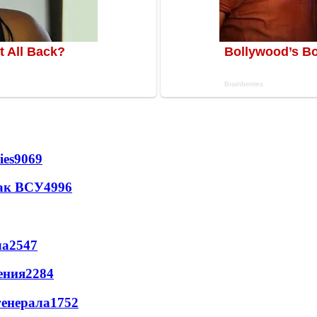
ies
9069
так ВСУ
4996
ла
2547
ения
2284
генерала
1752