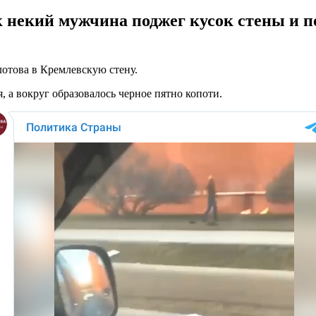
к некий мужчина поджег кусок стены и 
лотова в Кремлевскую стену.
я, а вокруг образовалось черное пятно копоти.