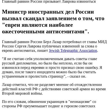
Главный раввин России призывает Лаврова извиниться
Министр иностранных дел России
вызвал скандал заявлением о том, что
"евреи являются наиболее
ожесточенными антисемитами".
Главный раввин России Берл Лазар потребовал от главы МИД
России Сергея Лаврова публичных извенений за слова о
евреях-антисемитах, пишет
Jewish Telegraphic Association
.
"Я не считаю себя уполномоченным давать советы главе
русской дипломатии, но было бы неплохо, если бы он
извинился перед евреями и просто признал свою ошибку. Я
думаю, после такого инцидента можно было бы считать
устраненным и пролистать страницу", - сказал он.
Лазар отметил, что не разделяет мнение об отождествлении
действий властей РФ с действиями советской армии во время
Второй мировой войны.
По его словам, обвинения украинцев в "неонацизме" со
стороны РФ преуменьшает подвиг и героизм советских