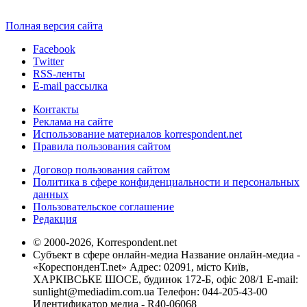
Полная версия сайта
Facebook
Twitter
RSS-ленты
E-mail рассылка
Контакты
Реклама на сайте
Использование материалов korrespondent.net
Правила пользования сайтом
Договор пользования сайтом
Политика в сфере конфиденциальности и персональных
данных
Пользовательское соглашение
Редакция
© 2000-2026, Korrespondent.net
Субъект в сфере онлайн-медиа Название онлайн-медиа -
«КореспонденТ.net» Адрес: 02091, місто Київ,
ХАРКІВСЬКЕ ШОСЕ, будинок 172-Б, офіс 208/1 E-mail:
sunlight@mediadim.com.ua
Телефон: 044-205-43-00
Идентификатор медиа - R40-06068