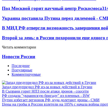
Под Москвой горит научный центр Роскосмоса
31
Украина поставила Путина перед дилеммой - СМ
В МИД РФ отвергли возможность завершения во
Второй за день: в России похоронили еще одного 
Читать комментарии
Новости России
Последние
Популярные
Комментируемые
Запад предупредил РФ из-за новых действий в Грузии
В Сызрани горит НПЗ после атаки дронов - соцсети
РФ создала "украинскую бригаду" из пленных - ISW
Путин избегает регионов РФ, куда долетают дроны - СМИ
Цены на гробы в России взлетели на 105% с начала войны про