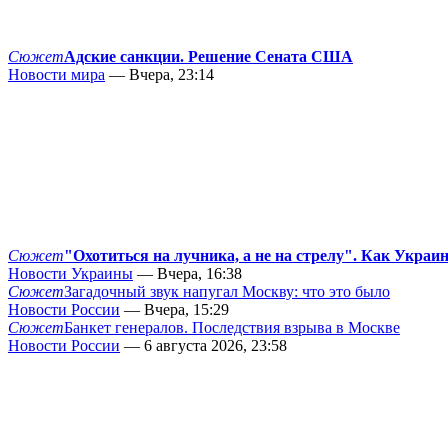
Сюжет
Адские санкции. Решение Сената США
Новости мира
— Вчера, 23:14
Сюжет
"Охотиться на лучника, а не на стрелу". Как Украи
Новости Украины
— Вчера, 16:38
Сюжет
Загадочный звук напугал Москву: что это было
Новости России
— Вчера, 15:29
Сюжет
Банкет генералов. Последствия взрыва в Москве
Новости России
— 6 августа 2026, 23:58