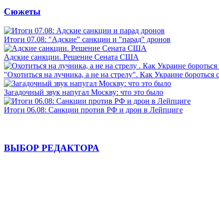
Сюжеты
Итоги 07.08: "Адские" санкции и "парад" дронов
Адские санкции. Решение Сената США
"Охотиться на лучника, а не на стрелу". Как Украине бороться 
Загадочный звук напугал Москву: что это было
Итоги 06.08: Санкции против РФ и дрон в Лейпциге
ВЫБОР РЕДАКТОРА