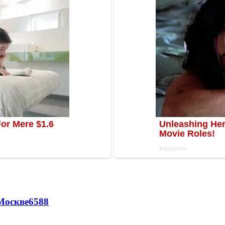
Москве
6588