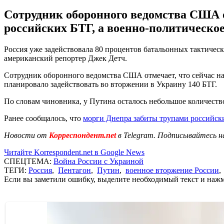
Сотрудник оборонного ведомства США о
российских БТГ, а военно-политическое
Россия уже задействовала 80 процентов батальонных тактическ
американский репортер Джек Детч.
Сотрудник оборонного ведомства США отмечает, что сейчас н
планировало задействовать во вторжении в Украину 140 БТГ.
По словам чиновника, у Путина осталось небольшое количеств
Ранее сообщалось, что
морги Днепра забиты трупами российски
Новости от
Корреспондент.net
в Telegram. Подписывайтесь н
Читайте Korrespondent.net в Google News
СПЕЦТЕМА:
Война России с Украиной
ТЕГИ:
Россия
,
Пентагон
,
Путин
,
военное вторжение России
Если вы заметили ошибку, выделите необходимый текст и нажми