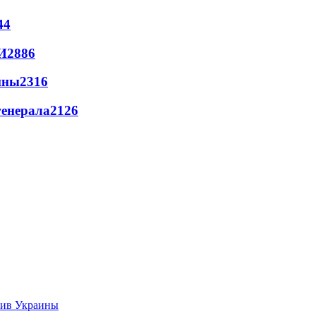
44
И
2886
йны
2316
генерала
2126
тив Украины