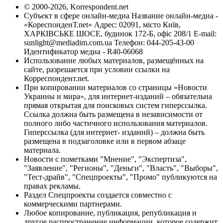
© 2000-2026, Korrespondent.net
Субъект в сфере онлайн-медиа Название онлайн-медиа -
«КореспонденТ.net» Адрес: 02091, місто Київ,
ХАРКІВСЬКЕ ШОСЕ, будинок 172-Б, офіс 208/1 E-mail:
sunlight@mediadim.com.ua
Телефон: 044-205-43-00
Идентификатор медиа - R40-06068
Использование любых материалов, размещённых на
сайте, разрешается при условии ссылки на
Корреспондент.net.
При копировании материалов со страницы «Новости
Украины и мира», для интернет-изданий – обязательна
прямая открытая для поисковых систем гиперссылка.
Ссылка должна быть размещена в независимости от
полного либо частичного использования материалов.
Гиперссылка (для интернет- изданий) – должна быть
размещена в подзаголовке или в первом абзаце
материала.
Новости с пометками "Мнение", "Экспертиза",
"Заявление", "Регионы", "Деньги", "Власть", "Выборы",
"Тест-драйв", "Спецпроекты", "Промо" публикуются на
правах рекламы.
Раздел Спецпроекты создается совместно с
коммерческими партнерами.
Любое копирование, публикация, републикация и
другое распространение информации, которое содержит