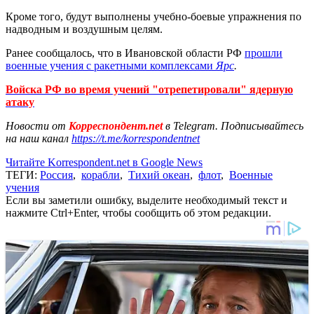
Кроме того, будут выполнены учебно-боевые упражнения по
надводным и воздушным целям.
Ранее сообщалось, что в Ивановской области РФ
прошли
военные учения с ракетными комплексами
Ярс
.
Войска РФ во время учений "отрепетировали" ядерную
атаку
Новости от
Корреспондент.net
в Telegram. Подписывайтесь
на наш канал
https://t.me/korrespondentnet
Читайте Korrespondent.net в Google News
ТЕГИ:
Россия
,
корабли
,
Тихий океан
,
флот
,
Военные
учения
Если вы заметили ошибку, выделите необходимый текст и
нажмите Ctrl+Enter, чтобы сообщить об этом редакции.