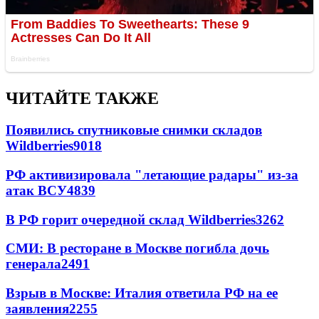
ЧИТАЙТЕ ТАКЖЕ
Появились спутниковые снимки складов
Wildberries
9018
РФ активизировала "летающие радары" из-за
атак ВСУ
4839
В РФ горит очередной склад Wildberries
3262
СМИ: В ресторане в Москве погибла дочь
генерала
2491
Взрыв в Москве: Италия ответила РФ на ее
заявления
2255