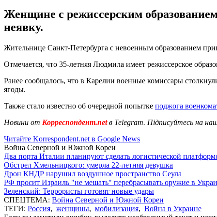
Женщине с режиссерским образованием 
неявку.
Жительнице Санкт-Петербурга с невоенным образованием приш
Отмечается, что 35-летняя Людмила имеет режиссерское образо
Ранее сообщалось, что в Карелии военные комиссары столкнул
ягоды.
Также стало известно об очередной попытке
поджога военкома
Новини от
Корреспондент.net
в Telegram. Підписуйтесь на на
Читайте Korrespondent.net в Google News
Война Северной и Южной Кореи
Два порта Италии планируют сделать логистической платформ
Обстрел Хмельницкого: умерла 22-летняя девушка
Дрон КНДР нарушил воздушное пространство Сеула
РФ просит Израиль "не мешать" перебрасывать оружие в Укра
Зеленский: Террористы готовят новые удары
СПЕЦТЕМА:
Война Северной и Южной Кореи
ТЕГИ:
Россия
,
женщины
,
мобилизация
,
Война в Украине