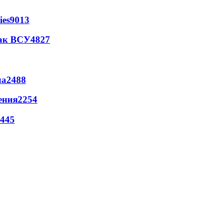
ies
9013
так ВСУ
4827
ла
2488
ения
2254
445