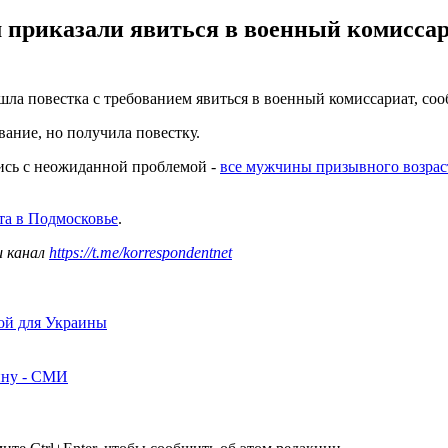
приказали явиться в военный комиссар
ла повестка с требованием явиться в военный комиссариат, с
вание, но получила повестку.
ись с неожиданной проблемой -
все мужчины призывного возраст
та в Подмосковье
.
ш канал
https://t.me/korrespondentnet
ой для Украины
ину - СМИ