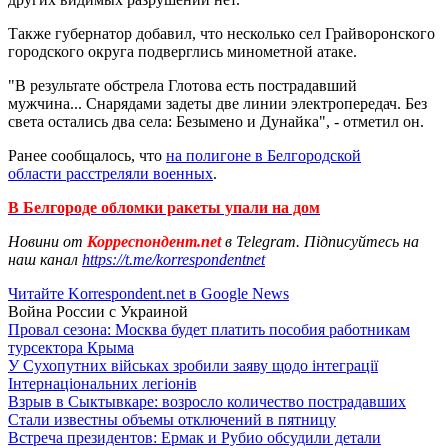
Также губернатор добавил, что несколько сел Грайворонского
городского округа подверглись минометной атаке.
"В результате обстрела Глотова есть пострадавший
мужчина... Снарядами задеты две линии электропередач. Без
света остались два села: Безымено и Дунайка", - отметил он.
Ранее сообщалось, что
на полигоне в Белгородской
области расстреляли военных
.
В Белгороде обломки ракеты упали на дом
Новини от
Корреспондент.net
в Telegram. Підписуйтесь на
наш канал
https://t.me/korrespondentnet
Читайте Korrespondent.net в Google News
Война России с Украиной
Провал сезона: Москва будет платить пособия работникам
турсектора Крыма
У Сухопутних військах зробили заяву щодо інтеграції
Інтернаціональних легіонів
Взрыв в Сыктывкаре: возросло количество пострадавших
Стали известны объемы отключений в пятницу
Встреча президентов: Ермак и Рубио обсудили детали