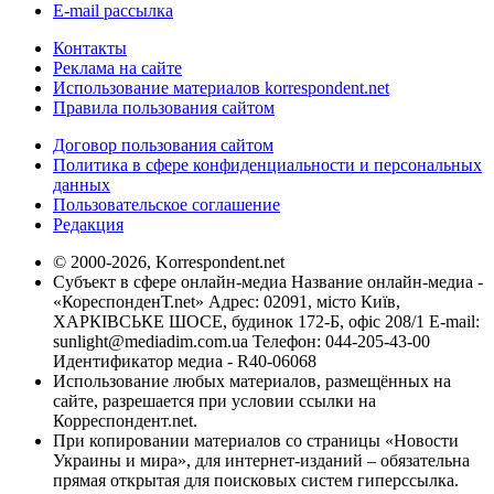
E-mail рассылка
Контакты
Реклама на сайте
Использование материалов korrespondent.net
Правила пользования сайтом
Договор пользования сайтом
Политика в сфере конфиденциальности и персональных
данных
Пользовательское соглашение
Редакция
© 2000-2026, Korrespondent.net
Субъект в сфере онлайн-медиа Название онлайн-медиа -
«КореспонденТ.net» Адрес: 02091, місто Київ,
ХАРКІВСЬКЕ ШОСЕ, будинок 172-Б, офіс 208/1 E-mail:
sunlight@mediadim.com.ua
Телефон: 044-205-43-00
Идентификатор медиа - R40-06068
Использование любых материалов, размещённых на
сайте, разрешается при условии ссылки на
Корреспондент.net.
При копировании материалов со страницы «Новости
Украины и мира», для интернет-изданий – обязательна
прямая открытая для поисковых систем гиперссылка.