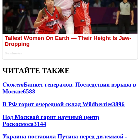
ЧИТАЙТЕ ТАКЖЕ
Сюжет
Банкет генералов. Последствия взрыва в
Москве
6588
В РФ горит очередной склад Wildberries
3896
Под Москвой горит научный центр
Роскосмоса
3144
Украина поставила Путина перед дилеммой -