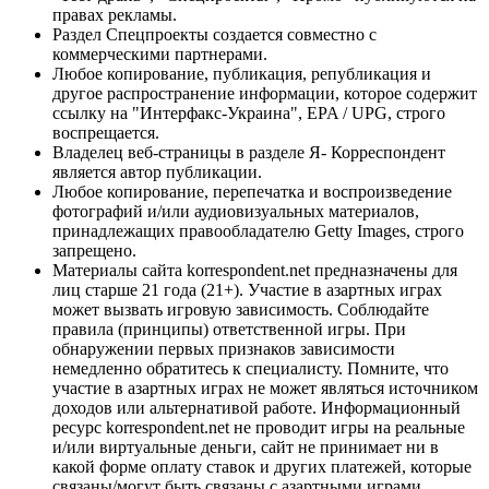
правах рекламы.
Раздел Спецпроекты создается совместно с
коммерческими партнерами.
Любое копирование, публикация, републикация и
другое распространение информации, которое содержит
ссылку на "Интерфакс-Украина", EPA / UPG, строго
воспрещается.
Владелец веб-страницы в разделе Я- Корреспондент
является автор публикации.
Любое копирование, перепечатка и воспроизведение
фотографий и/или аудиовизуальных материалов,
принадлежащих правообладателю Getty Images, строго
запрещено.
Материалы сайта korrespondent.net предназначены для
лиц старше 21 года (21+). Участие в азартных играх
может вызвать игровую зависимость. Соблюдайте
правила (принципы) ответственной игры. При
обнаружении первых признаков зависимости
немедленно обратитесь к специалисту. Помните, что
участие в азартных играх не может являться источником
доходов или альтернативой работе. Информационный
ресурс korrespondent.net не проводит игры на реальные
и/или виртуальные деньги, сайт не принимает ни в
какой форме оплату ставок и других платежей, которые
связаны/могут быть связаны с азартными играми,