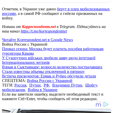
Отметим, в Украине уже давно
берут в плен мобилизованных
россиян
, а в самой РФ сообщают о гибели призванных на
войну.
Новини от
Корреспондент.net
в Telegram. Підписуйтесь на
наш канал
https://t.me/korrespondentnet
Читайте Korrespondent.net в Google News
Война России с Украиной
Провал сезона: Москва будет платить пособия работникам
турсектора Крыма
У Сухопутних військах зробили заяву щодо інтеграції
Інтернаціональних легіонів
Взрыв в Сыктывкаре: возросло количество пострадавших
Стали известны объемы отключений в пятницу
Встреча президентов: Ермак и Рубио обсудили детали
СПЕЦТЕМА:
Война России с Украиной
ТЕГИ:
Россия
,
Путин
,
РФ
,
Владимир Путин
,
Шойгу
,
мобилизация
,
Война в Украине
Если вы заметили ошибку, выделите необходимый текст и
нажмите Ctrl+Enter, чтобы сообщить об этом редакции.