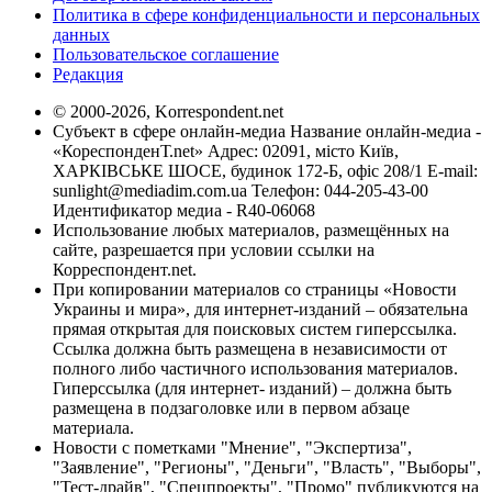
Политика в сфере конфиденциальности и персональных
данных
Пользовательское соглашение
Редакция
© 2000-2026, Korrespondent.net
Субъект в сфере онлайн-медиа Название онлайн-медиа -
«КореспонденТ.net» Адрес: 02091, місто Київ,
ХАРКІВСЬКЕ ШОСЕ, будинок 172-Б, офіс 208/1 E-mail:
sunlight@mediadim.com.ua
Телефон: 044-205-43-00
Идентификатор медиа - R40-06068
Использование любых материалов, размещённых на
сайте, разрешается при условии ссылки на
Корреспондент.net.
При копировании материалов со страницы «Новости
Украины и мира», для интернет-изданий – обязательна
прямая открытая для поисковых систем гиперссылка.
Ссылка должна быть размещена в независимости от
полного либо частичного использования материалов.
Гиперссылка (для интернет- изданий) – должна быть
размещена в подзаголовке или в первом абзаце
материала.
Новости с пометками "Мнение", "Экспертиза",
"Заявление", "Регионы", "Деньги", "Власть", "Выборы",
"Тест-драйв", "Спецпроекты", "Промо" публикуются на