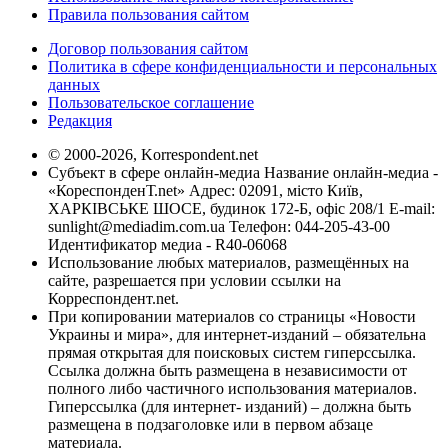
Правила пользования сайтом
Договор пользования сайтом
Политика в сфере конфиденциальности и персональных
данных
Пользовательское соглашение
Редакция
© 2000-2026, Korrespondent.net
Субъект в сфере онлайн-медиа Название онлайн-медиа -
«КореспонденТ.net» Адрес: 02091, місто Київ,
ХАРКІВСЬКЕ ШОСЕ, будинок 172-Б, офіс 208/1 E-mail:
sunlight@mediadim.com.ua
Телефон: 044-205-43-00
Идентификатор медиа - R40-06068
Использование любых материалов, размещённых на
сайте, разрешается при условии ссылки на
Корреспондент.net.
При копировании материалов со страницы «Новости
Украины и мира», для интернет-изданий – обязательна
прямая открытая для поисковых систем гиперссылка.
Ссылка должна быть размещена в независимости от
полного либо частичного использования материалов.
Гиперссылка (для интернет- изданий) – должна быть
размещена в подзаголовке или в первом абзаце
материала.