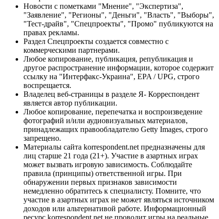
Новости с пометками "Мнение", "Экспертиза",
"Заявление", "Регионы", "Деньги", "Власть", "Выборы",
"Тест-драйв", "Спецпроекты", "Промо" публикуются на
правах рекламы.
Раздел Спецпроекты создается совместно с
коммерческими партнерами.
Любое копирование, публикация, републикация и
другое распространение информации, которое содержит
ссылку на "Интерфакс-Украина", EPA / UPG, строго
воспрещается.
Владелец веб-страницы в разделе Я- Корреспондент
является автор публикации.
Любое копирование, перепечатка и воспроизведение
фотографий и/или аудиовизуальных материалов,
принадлежащих правообладателю Getty Images, строго
запрещено.
Материалы сайта korrespondent.net предназначены для
лиц старше 21 года (21+). Участие в азартных играх
может вызвать игровую зависимость. Соблюдайте
правила (принципы) ответственной игры. При
обнаружении первых признаков зависимости
немедленно обратитесь к специалисту. Помните, что
участие в азартных играх не может являться источником
доходов или альтернативой работе. Информационный
ресурс korrespondent.net не проводит игры на реальные