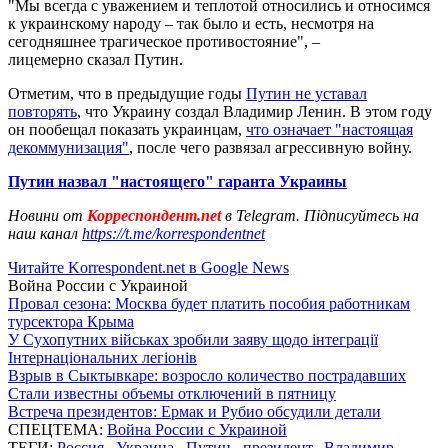
"Мы всегда с уважением и теплотой относились и относимся
к украинскому народу – так было и есть, несмотря на
сегодняшнее трагическое противостояние", –
лицемерно сказал Путин.
Отметим, что в предыдущие годы
Путин не уставал
повторять
, что Украину создал Владимир Ленин. В этом году
он пообещал показать украинцам,
что означает "настоящая
декоммунизация"
, после чего развязал агрессивную войну.
Путин назвал "настоящего" гаранта Украины
Новини от
Корреспондент.net
в Telegram. Підписуйтесь на
наш канал
https://t.me/korrespondentnet
Читайте Korrespondent.net в Google News
Война России с Украиной
Провал сезона: Москва будет платить пособия работникам
турсектора Крыма
У Сухопутних військах зробили заяву щодо інтеграції
Інтернаціональних легіонів
Взрыв в Сыктывкаре: возросло количество пострадавших
Стали известны объемы отключений в пятницу
Встреча президентов: Ермак и Рубио обсудили детали
СПЕЦТЕМА:
Война России с Украиной
ТЕГИ:
Россия
,
Украина
,
Путин
,
президент
,
Владимир