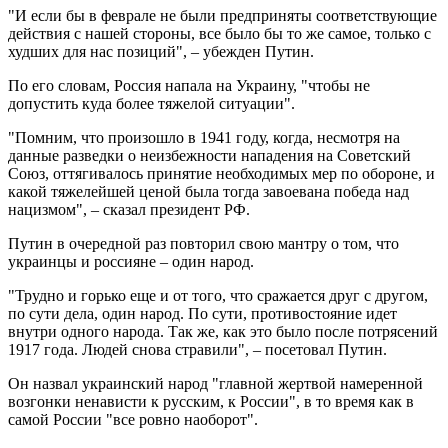
"И если бы в феврале не были предприняты соответствующие
действия с нашей стороны, все было бы то же самое, только с
худших для нас позиций", – убежден Путин.
По его словам, Россия напала на Украину, "чтобы не
допустить куда более тяжелой ситуации".
"Помним, что произошло в 1941 году, когда, несмотря на
данные разведки о неизбежности нападения на Советский
Союз, оттягивалось принятие необходимых мер по обороне, и
какой тяжелейшей ценой была тогда завоевана победа над
нацизмом", – сказал президент РФ.
Путин в очередной раз повторил свою мантру о том, что
украинцы и россияне – один народ.
"Трудно и горько еще и от того, что сражается друг с другом,
по сути дела, один народ. По сути, противостояние идет
внутри одного народа. Так же, как это было после потрясений
1917 года. Людей снова стравили", – посетовал Путин.
Он назвал украинский народ "главной жертвой намеренной
возгонки ненависти к русским, к России", в то время как в
самой России "все ровно наоборот".