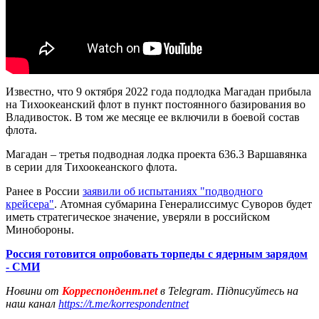
Известно, что 9 октября 2022 года подлодка Магадан прибыла
на Тихоокеанский флот в пункт постоянного базирования во
Владивосток. В том же месяце ее включили в боевой состав
флота.
Магадан – третья подводная лодка проекта 636.3 Варшавянка
в серии для Тихоокеанского флота.
Ранее в России
заявили об испытаниях "подводного
крейсера"
. Атомная субмарина Генералиссимус Суворов будет
иметь стратегическое значение, уверяли в российском
Минобороны.
Россия готовится опробовать торпеды с ядерным зарядом
- СМИ
Новини от
Корреспондент.net
в Telegram. Підписуйтесь на
наш канал
https://t.me/korrespondentnet