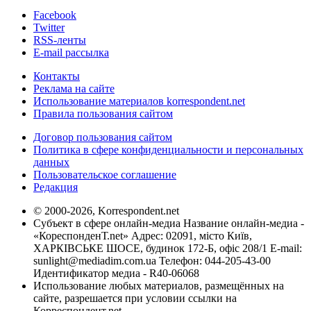
Facebook
Twitter
RSS-ленты
E-mail рассылка
Контакты
Реклама на сайте
Использование материалов korrespondent.net
Правила пользования сайтом
Договор пользования сайтом
Политика в сфере конфиденциальности и персональных
данных
Пользовательское соглашение
Редакция
© 2000-2026, Korrespondent.net
Субъект в сфере онлайн-медиа Название онлайн-медиа -
«КореспонденТ.net» Адрес: 02091, місто Київ,
ХАРКІВСЬКЕ ШОСЕ, будинок 172-Б, офіс 208/1 E-mail:
sunlight@mediadim.com.ua
Телефон: 044-205-43-00
Идентификатор медиа - R40-06068
Использование любых материалов, размещённых на
сайте, разрешается при условии ссылки на
Корреспондент.net.