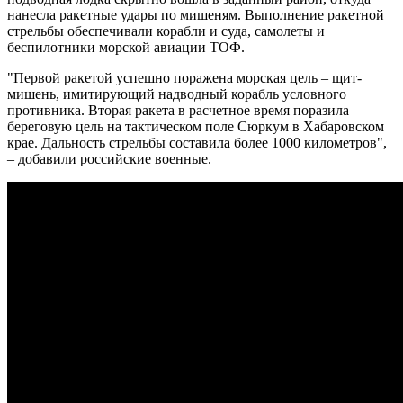
нанесла ракетные удары по мишеням. Выполнение ракетной
стрельбы обеспечивали корабли и суда, самолеты и
беспилотники морской авиации ТОФ.
"Первой ракетой успешно поражена морская цель – щит-
мишень, имитирующий надводный корабль условного
противника. Вторая ракета в расчетное время поразила
береговую цель на тактическом поле Сюркум в Хабаровском
крае. Дальность стрельбы составила более 1000 километров",
– добавили российские военные.