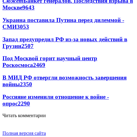
Сюжет
Банкет генералов. Последствия взрыва в
Москве
9643
Украина поставила Путина перед дилеммой -
СМИ
3053
Запад предупредил РФ из-за новых действий в
Грузии
2507
Под Москвой горит научный центр
Роскосмоса
2469
В МИД РФ отвергли возможность завершения
войны
2350
Россияне изменили отношение к войне -
опрос
2290
Читать комментарии
Полная версия сайта