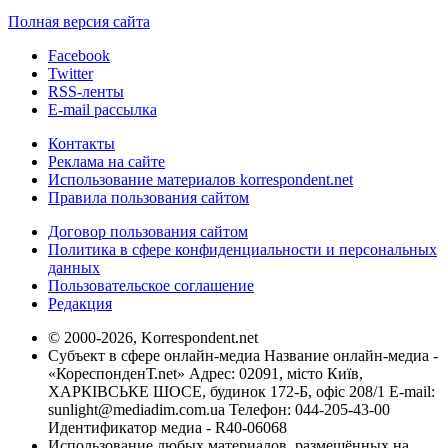
Полная версия сайта
Facebook
Twitter
RSS-ленты
E-mail рассылка
Контакты
Реклама на сайте
Использование материалов korrespondent.net
Правила пользования сайтом
Договор пользования сайтом
Политика в сфере конфиденциальности и персональных
данных
Пользовательское соглашение
Редакция
© 2000-2026, Korrespondent.net
Субъект в сфере онлайн-медиа Название онлайн-медиа -
«КореспонденТ.net» Адрес: 02091, місто Київ,
ХАРКІВСЬКЕ ШОСЕ, будинок 172-Б, офіс 208/1 E-mail:
sunlight@mediadim.com.ua
Телефон: 044-205-43-00
Идентификатор медиа - R40-06068
Использование любых материалов, размещённых на