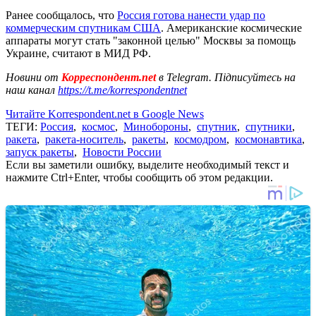
Ранее сообщалось, что
Россия готова нанести удар по
коммерческим спутникам США
. Американские космические
аппараты могут стать "законной целью" Москвы за помощь
Украине, считают в МИД РФ.
Новини от
Корреспондент.net
в Telegram. Підписуйтесь на
наш канал
https://t.me/korrespondentnet
Читайте Korrespondent.net в Google News
ТЕГИ:
Россия
,
космос
,
Минобороны
,
спутник
,
спутники
,
ракета
,
ракета-носитель
,
ракеты
,
космодром
,
космонавтика
,
запуск ракеты
,
Новости России
Если вы заметили ошибку, выделите необходимый текст и
нажмите Ctrl+Enter, чтобы сообщить об этом редакции.