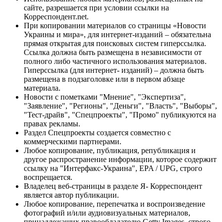
сайте, разрешается при условии ссылки на
Корреспондент.net.
При копировании материалов со страницы «Новости
Украины и мира», для интернет-изданий – обязательна
прямая открытая для поисковых систем гиперссылка.
Ссылка должна быть размещена в независимости от
полного либо частичного использования материалов.
Гиперссылка (для интернет- изданий) – должна быть
размещена в подзаголовке или в первом абзаце
материала.
Новости с пометками "Мнение", "Экспертиза",
"Заявление", "Регионы", "Деньги", "Власть", "Выборы",
"Тест-драйв", "Спецпроекты", "Промо" публикуются на
правах рекламы.
Раздел Спецпроекты создается совместно с
коммерческими партнерами.
Любое копирование, публикация, републикация и
другое распространение информации, которое содержит
ссылку на "Интерфакс-Украина", EPA / UPG, строго
воспрещается.
Владелец веб-страницы в разделе Я- Корреспондент
является автор публикации.
Любое копирование, перепечатка и воспроизведение
фотографий и/или аудиовизуальных материалов,
принадлежащих правообладателю Getty Images, строго