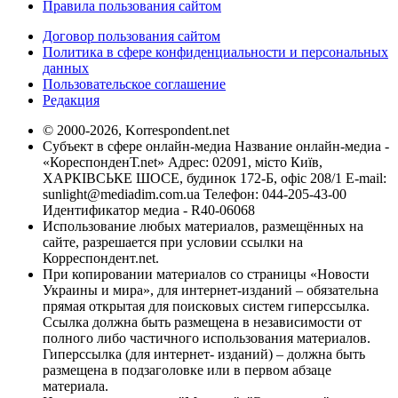
Правила пользования сайтом
Договор пользования сайтом
Политика в сфере конфиденциальности и персональных
данных
Пользовательское соглашение
Редакция
© 2000-2026, Korrespondent.net
Субъект в сфере онлайн-медиа Название онлайн-медиа -
«КореспонденТ.net» Адрес: 02091, місто Київ,
ХАРКІВСЬКЕ ШОСЕ, будинок 172-Б, офіс 208/1 E-mail:
sunlight@mediadim.com.ua
Телефон: 044-205-43-00
Идентификатор медиа - R40-06068
Использование любых материалов, размещённых на
сайте, разрешается при условии ссылки на
Корреспондент.net.
При копировании материалов со страницы «Новости
Украины и мира», для интернет-изданий – обязательна
прямая открытая для поисковых систем гиперссылка.
Ссылка должна быть размещена в независимости от
полного либо частичного использования материалов.
Гиперссылка (для интернет- изданий) – должна быть
размещена в подзаголовке или в первом абзаце
материала.