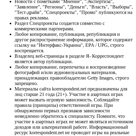
Новости с пометками "Мнение", "Экспертиза",
"Заявление", "Регионы", "Деньги", "Власть", "Выборы",
"Тест-драйв", "Спецпроекты", "Промо" публикуются на
правах рекламы.
Раздел Спецпроекты создается совместно с
коммерческими партнерами.
Любое копирование, публикация, републикация и
другое распространение информации, которое содержит
ссылку на "Интерфакс-Украина", EPA / UPG, строго
воспрещается.
Владелец веб-страницы в разделе Я- Корреспондент
является автор публикации.
Любое копирование, перепечатка и воспроизведение
фотографий и/или аудиовизуальных материалов,
принадлежащих правообладателю Getty Images, строго
запрещено.
Материалы сайта korrespondent.net предназначены для
лиц старше 21 года (21+). Участие в азартных играх
может вызвать игровую зависимость. Соблюдайте
правила (принципы) ответственной игры. При
обнаружении первых признаков зависимости
немедленно обратитесь к специалисту. Помните, что
участие в азартных играх не может являться источником
доходов или альтернативой работе. Информационный
ресурс korrespondent.net не проводит игры на реальные