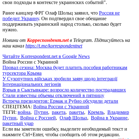
свои подходы в контексте украинских событий".
Ранее канцлер ФРГ Олаф Шольц заявил, что
Россия не
победит Украину
. Он подтвердил свое обещание
поддерживать украинский народ столько, сколько будет
нужно.
Новини от
Корреспондент.net
в Telegram. Підписуйтесь на
наш канал
https://t.me/korrespondentnet
Читайте Korrespondent.net в Google News
Война России с Украиной
Провал сезона: Москва будет платить пособия работникам
турсектора Крыма
У Сухопутних військах зробили заяву щодо інтеграції
Інтернаціональних легіонів
Взрыв в Сыктывкаре: возросло количество пострадавших
Стали известны объемы отключений в пятницу
Встреча президентов: Ермак и Рубио обсудили детали
СПЕЦТЕМА:
Война России с Украиной
ТЕГИ:
война
,
Путин
,
ракета
,
ракеты
,
Кремль
,
Владимир
Путин
,
Война с Россией
,
Олаф Шольц
,
Война в Украине
,
ракетный удар
Если вы заметили ошибку, выделите необходимый текст и
нажмите Ctrl+Enter, чтобы сообщить об этом редакции.