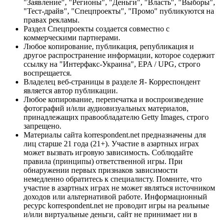
"Заявление", "Регионы", "Деньги", "Власть", "Выборы",
"Тест-драйв", "Спецпроекты", "Промо" публикуются на
правах рекламы.
Раздел Спецпроекты создается совместно с
коммерческими партнерами.
Любое копирование, публикация, републикация и
другое распространение информации, которое содержит
ссылку на "Интерфакс-Украина", EPA / UPG, строго
воспрещается.
Владелец веб-страницы в разделе Я- Корреспондент
является автор публикации.
Любое копирование, перепечатка и воспроизведение
фотографий и/или аудиовизуальных материалов,
принадлежащих правообладателю Getty Images, строго
запрещено.
Материалы сайта korrespondent.net предназначены для
лиц старше 21 года (21+). Участие в азартных играх
может вызвать игровую зависимость. Соблюдайте
правила (принципы) ответственной игры. При
обнаружении первых признаков зависимости
немедленно обратитесь к специалисту. Помните, что
участие в азартных играх не может являться источником
доходов или альтернативой работе. Информационный
ресурс korrespondent.net не проводит игры на реальные
и/или виртуальные деньги, сайт не принимает ни в