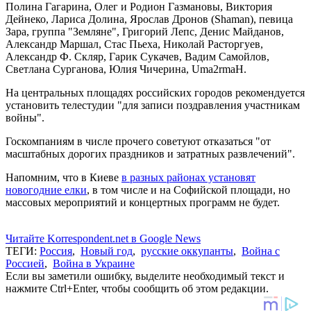
Полина Гагарина, Олег и Родион Газмановы, Виктория
Дейнеко, Лариса Долина, Ярослав Дронов (Shaman), певица
Зара, группа "Земляне", Григорий Лепс, Денис Майданов,
Александр Маршал, Стас Пьеха, Николай Расторгуев,
Александр Ф. Скляр, Гарик Сукачев, Вадим Самойлов,
Светлана Сурганова, Юлия Чичерина, Uma2rmaH.
На центральных площадях российских городов рекомендуется
установить телестудии "для записи поздравления участникам
войны".
Госкомпаниям в числе прочего советуют отказаться "от
масштабных дорогих праздников и затратных развлечений".
Напомним, что в Киеве
в разных районах установят
новогодние елки
, в том числе и на Софийской площади, но
массовых мероприятий и концертных программ не будет.
Читайте Korrespondent.net в Google News
ТЕГИ:
Россия
,
Новый год
,
русские оккупанты
,
Война с
Россией
,
Война в Украине
Если вы заметили ошибку, выделите необходимый текст и
нажмите Ctrl+Enter, чтобы сообщить об этом редакции.