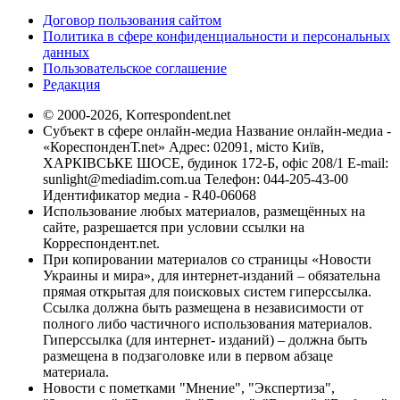
Договор пользования сайтом
Политика в сфере конфиденциальности и персональных
данных
Пользовательское соглашение
Редакция
© 2000-2026, Korrespondent.net
Субъект в сфере онлайн-медиа Название онлайн-медиа -
«КореспонденТ.net» Адрес: 02091, місто Київ,
ХАРКІВСЬКЕ ШОСЕ, будинок 172-Б, офіс 208/1 E-mail:
sunlight@mediadim.com.ua
Телефон: 044-205-43-00
Идентификатор медиа - R40-06068
Использование любых материалов, размещённых на
сайте, разрешается при условии ссылки на
Корреспондент.net.
При копировании материалов со страницы «Новости
Украины и мира», для интернет-изданий – обязательна
прямая открытая для поисковых систем гиперссылка.
Ссылка должна быть размещена в независимости от
полного либо частичного использования материалов.
Гиперссылка (для интернет- изданий) – должна быть
размещена в подзаголовке или в первом абзаце
материала.
Новости с пометками "Мнение", "Экспертиза",