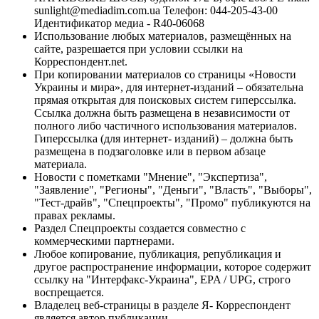
sunlight@mediadim.com.ua
Телефон: 044-205-43-00
Идентификатор медиа - R40-06068
Использование любых материалов, размещённых на
сайте, разрешается при условии ссылки на
Корреспондент.net.
При копировании материалов со страницы «Новости
Украины и мира», для интернет-изданий – обязательна
прямая открытая для поисковых систем гиперссылка.
Ссылка должна быть размещена в независимости от
полного либо частичного использования материалов.
Гиперссылка (для интернет- изданий) – должна быть
размещена в подзаголовке или в первом абзаце
материала.
Новости с пометками "Мнение", "Экспертиза",
"Заявление", "Регионы", "Деньги", "Власть", "Выборы",
"Тест-драйв", "Спецпроекты", "Промо" публикуются на
правах рекламы.
Раздел Спецпроекты создается совместно с
коммерческими партнерами.
Любое копирование, публикация, републикация и
другое распространение информации, которое содержит
ссылку на "Интерфакс-Украина", EPA / UPG, строго
воспрещается.
Владелец веб-страницы в разделе Я- Корреспондент
является автор публикации.