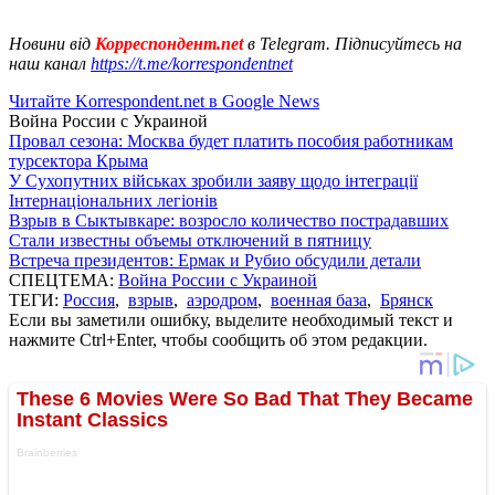
Новини від
Корреспондент.net
в Telegram. Підписуйтесь на
наш канал
https://t.me/korrespondentnet
Читайте Korrespondent.net в Google News
Война России с Украиной
Провал сезона: Москва будет платить пособия работникам
турсектора Крыма
У Сухопутних військах зробили заяву щодо інтеграції
Інтернаціональних легіонів
Взрыв в Сыктывкаре: возросло количество пострадавших
Стали известны объемы отключений в пятницу
Встреча президентов: Ермак и Рубио обсудили детали
СПЕЦТЕМА:
Война России с Украиной
ТЕГИ:
Россия
,
взрыв
,
аэродром
,
военная база
,
Брянск
Если вы заметили ошибку, выделите необходимый текст и
нажмите Ctrl+Enter, чтобы сообщить об этом редакции.