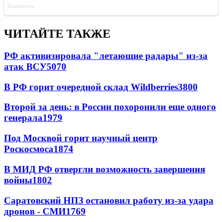
ЧИТАЙТЕ ТАКЖЕ
РФ активизировала "летающие радары" из-за
атак ВСУ
5070
В РФ горит очередной склад Wildberries
3800
Второй за день: в России похоронили еще одного
генерала
1979
Под Москвой горит научный центр
Роскосмоса
1874
В МИД РФ отвергли возможность завершения
войны
1802
Саратовский НПЗ остановил работу из-за удара
дронов - СМИ
1769