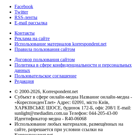
Facebook
Twitter
RSS-ленты
E-mail рассылка
Контакты
Реклама на сайте
Использование материалов korrespondent.net
Правила пользования сайтом
Договор пользования сайтом
Политика в сфере конфиденциальности и персональных
данных
Пользовательское соглашение
Редакция
© 2000-2026, Korrespondent.net
Субъект в сфере онлайн-медиа Название онлайн-медиа -
«КореспонденТ.net» Адрес: 02091, місто Київ,
ХАРКІВСЬКЕ ШОСЕ, будинок 172-Б, офіс 208/1 E-mail:
sunlight@mediadim.com.ua
Телефон: 044-205-43-00
Идентификатор медиа - R40-06068
Использование любых материалов, размещённых на
сайте, разрешается при условии ссылки на
Корреспондент.net.