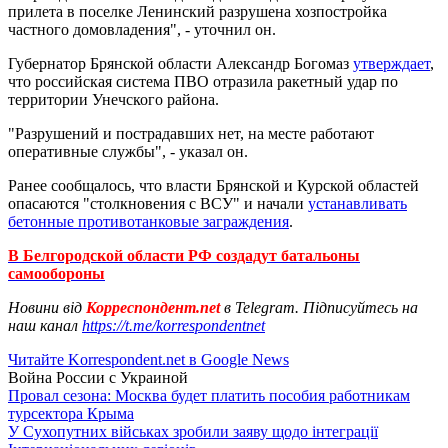
прилета в поселке Ленинский разрушена хозпостройка
частного домовладения", - уточнил он.
Губернатор Брянской области Александр Богомаз
утверждает
,
что российская система ПВО отразила ракетный удар по
территории Унечского района.
"Разрушений и пострадавших нет, на месте работают
оперативные службы", - указал он.
Ранее сообщалось, что власти Брянской и Курской областей
опасаются "столкновения с ВСУ" и начали
устанавливать
бетонные противотанковые заграждения
.
В Белгородской области РФ создадут батальоны
самообороны
Новини від
Корреспондент.net
в Telegram. Підписуйтесь на
наш канал
https://t.me/korrespondentnet
Читайте Korrespondent.net в Google News
Война России с Украиной
Провал сезона: Москва будет платить пособия работникам
турсектора Крыма
У Сухопутних військах зробили заяву щодо інтеграції