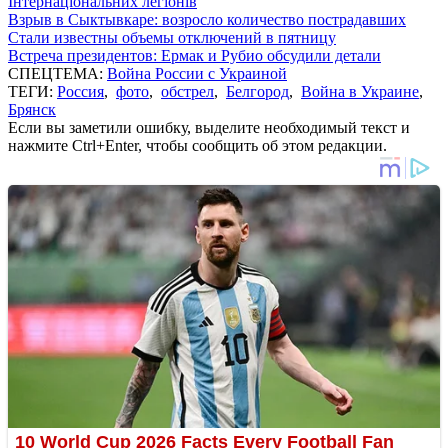
Інтернаціональних легіонів
Взрыв в Сыктывкаре: возросло количество пострадавших
Стали известны объемы отключений в пятницу
Встреча президентов: Ермак и Рубио обсудили детали
СПЕЦТЕМА:
Война России с Украиной
ТЕГИ:
Россия
,
фото
,
обстрел
,
Белгород
,
Война в Украине
,
Брянск
Если вы заметили ошибку, выделите необходимый текст и
нажмите Ctrl+Enter, чтобы сообщить об этом редакции.