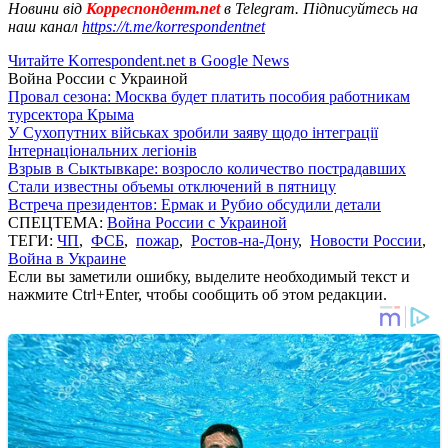
Новини від
Корреспондент.net
в Telegram. Підписуйтесь на
наш канал
https://t.me/korrespondentnet
Читайте Korrespondent.net в Google News
Война России с Украиной
Провал сезона: Москва будет платить пособия работникам
турсектора Крыма
У Сухопутних військах зробили заяву щодо інтеграції
Інтернаціональних легіонів
Взрыв в Сыктывкаре: возросло количество пострадавших
Стали известны объемы отключений в пятницу
Встреча президентов: Ермак и Рубио обсудили детали
СПЕЦТЕМА:
Война России с Украиной
ТЕГИ:
ЧП
,
ФСБ
,
пожар
,
Ростов-на-Дону
,
Новости России
,
Война в Украине
Если вы заметили ошибку, выделите необходимый текст и
нажмите Ctrl+Enter, чтобы сообщить об этом редакции.