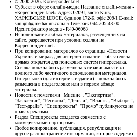
© 2000-2026, Korrespondent.net
Субъект в сфере онлайн-медиа Название онлайн-медиа -
«КореспонденТ.net» Адрес: 02091, місто Київ,
ХАРКІВСЬКЕ ШОСЕ, будинок 172-Б, офіс 208/1 E-mail:
sunlight@mediadim.com.ua
Телефон: 044-205-43-00
Идентификатор медиа - R40-06068
Использование любых материалов, размещённых на
сайте, разрешается при условии ссылки на
Корреспондент.net.
При копировании материалов со страницы «Новости
Украины и мира», для интернет-изданий – обязательна
прямая открытая для поисковых систем гиперссылка.
Ссылка должна быть размещена в независимости от
полного либо частичного использования материалов.
Гиперссылка (для интернет- изданий) – должна быть
размещена в подзаголовке или в первом абзаце
материала.
Новости с пометками "Мнение", "Экспертиза",
"Заявление", "Регионы", "Деньги", "Власть", "Выборы",
"Тест-драйв", "Спецпроекты", "Промо" публикуются на
правах рекламы.
Раздел Спецпроекты создается совместно с
коммерческими партнерами.
Любое копирование, публикация, републикация и
другое распространение информации, которое содержит