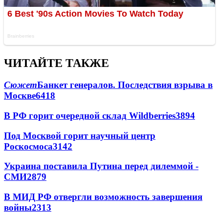
ЧИТАЙТЕ ТАКЖЕ
Сюжет
Банкет генералов. Последствия взрыва в
Москве
6418
В РФ горит очередной склад Wildberries
3894
Под Москвой горит научный центр
Роскосмоса
3142
Украина поставила Путина перед дилеммой -
СМИ
2879
В МИД РФ отвергли возможность завершения
войны
2313