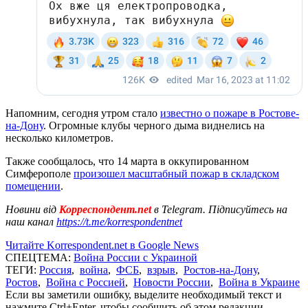
Напомним, сегодня утром стало
известно о пожаре в Ростове-
на-Дону
. Огромные клубы черного дыма виднелись на
несколько километров.
Также сообщалось, что 14 марта в оккупированном
Симферополе
произошел масштабный пожар в складском
помещении
.
Новини від
Корреспондент.net
в Telegram. Підписуйтесь на
наш канал
https://t.me/korrespondentnet
Читайте Korrespondent.net в Google News
СПЕЦТЕМА:
Война России с Украиной
ТЕГИ:
Россия
,
война
,
ФСБ
,
взрыв
,
Ростов-на-Дону
,
Ростов
,
Война с Россией
,
Новости России
,
Война в Украине
Если вы заметили ошибку, выделите необходимый текст и
нажмите Ctrl+Enter, чтобы сообщить об этом редакции.