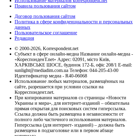
Использование материалов korrespondent.net
Правила пользования сайтом
Договор пользования сайтом
Политика в сфере конфиденциальности и персональных
данных
Пользовательское соглашение
Редакция
© 2000-2026, Korrespondent.net
Субъект в сфере онлайн-медиа Название онлайн-медиа -
«КореспонденТ.net» Адрес: 02091, місто Київ,
ХАРКІВСЬКЕ ШОСЕ, будинок 172-Б, офіс 208/1 E-mail:
sunlight@mediadim.com.ua
Телефон: 044-205-43-00
Идентификатор медиа - R40-06068
Использование любых материалов, размещённых на
сайте, разрешается при условии ссылки на
Корреспондент.net.
При копировании материалов со страницы «Новости
Украины и мира», для интернет-изданий – обязательна
прямая открытая для поисковых систем гиперссылка.
Ссылка должна быть размещена в независимости от
полного либо частичного использования материалов.
Гиперссылка (для интернет- изданий) – должна быть
размещена в подзаголовке или в первом абзаце
материала.