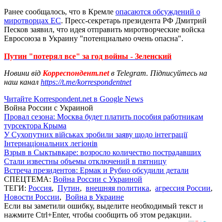
Ранее сообщалось, что в Кремле
опасаются обсуждений о
миротворцах ЕС
. Пресс-секретарь президента РФ Дмитрий
Песков заявил, что идея отправить миротворческие войска
Евросоюза в Украину "потенциально очень опасна".
Путин "потерял все" за год войны - Зеленский
Новини від
Корреспондент.net
в Telegram. Підписуйтесь на
наш канал
https://t.me/korrespondentnet
Читайте Korrespondent.net в Google News
Война России с Украиной
Провал сезона: Москва будет платить пособия работникам
турсектора Крыма
У Сухопутних військах зробили заяву щодо інтеграції
Інтернаціональних легіонів
Взрыв в Сыктывкаре: возросло количество пострадавших
Стали известны объемы отключений в пятницу
Встреча президентов: Ермак и Рубио обсудили детали
СПЕЦТЕМА:
Война России с Украиной
ТЕГИ:
Россия
,
Путин
,
внешняя политика
,
агрессия России
,
Новости России
,
Война в Украине
Если вы заметили ошибку, выделите необходимый текст и
нажмите Ctrl+Enter, чтобы сообщить об этом редакции.