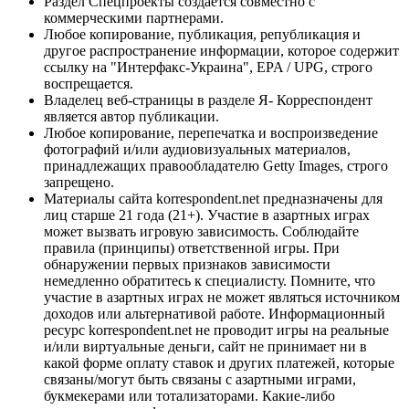
Раздел Спецпроекты создается совместно с
коммерческими партнерами.
Любое копирование, публикация, републикация и
другое распространение информации, которое содержит
ссылку на "Интерфакс-Украина", EPA / UPG, строго
воспрещается.
Владелец веб-страницы в разделе Я- Корреспондент
является автор публикации.
Любое копирование, перепечатка и воспроизведение
фотографий и/или аудиовизуальных материалов,
принадлежащих правообладателю Getty Images, строго
запрещено.
Материалы сайта korrespondent.net предназначены для
лиц старше 21 года (21+). Участие в азартных играх
может вызвать игровую зависимость. Соблюдайте
правила (принципы) ответственной игры. При
обнаружении первых признаков зависимости
немедленно обратитесь к специалисту. Помните, что
участие в азартных играх не может являться источником
доходов или альтернативой работе. Информационный
ресурс korrespondent.net не проводит игры на реальные
и/или виртуальные деньги, сайт не принимает ни в
какой форме оплату ставок и других платежей, которые
связаны/могут быть связаны с азартными играми,
букмекерами или тотализаторами. Какие-либо