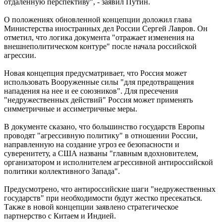
отдаленную перспективу", - заявил Путин.
О положениях обновленной концепции доложил глава
Министерства иностранных дел России Сергей Лавров. Он
отметил, что логика документа "отражает изменения на
внешнеполитическом контуре" после начала российской
агрессии.
Новая концепция предусматривает, что Россия может
использовать Вооруженные силы "для предотвращения
нападения на нее и ее союзников". Для пресечения
"недружественных действий" Россия может применять
симметричные и ассиметричные меры.
В документе сказано, что большинство государств Европы
проводят "агрессивную политику" в отношении России,
направленную на создание угроз ее безопасности и
суверенитету, а США названы "главным вдохновителем,
организатором и исполнителем агрессивной антироссийской
политики коллективного Запада".
Предусмотрено, что антироссийские шаги "недружественных
государств" при необходимости будут жестко пресекаться.
Также в новой концепции заявлено стратегическое
партнерство с Китаем и Индией.