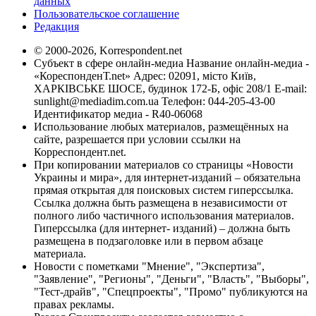
данных
Пользовательское соглашение
Редакция
© 2000-2026, Korrespondent.net
Субъект в сфере онлайн-медиа Название онлайн-медиа -
«КореспонденТ.net» Адрес: 02091, місто Київ,
ХАРКІВСЬКЕ ШОСЕ, будинок 172-Б, офіс 208/1 E-mail:
sunlight@mediadim.com.ua
Телефон: 044-205-43-00
Идентификатор медиа - R40-06068
Использование любых материалов, размещённых на
сайте, разрешается при условии ссылки на
Корреспондент.net.
При копировании материалов со страницы «Новости
Украины и мира», для интернет-изданий – обязательна
прямая открытая для поисковых систем гиперссылка.
Ссылка должна быть размещена в независимости от
полного либо частичного использования материалов.
Гиперссылка (для интернет- изданий) – должна быть
размещена в подзаголовке или в первом абзаце
материала.
Новости с пометками "Мнение", "Экспертиза",
"Заявление", "Регионы", "Деньги", "Власть", "Выборы",
"Тест-драйв", "Спецпроекты", "Промо" публикуются на
правах рекламы.