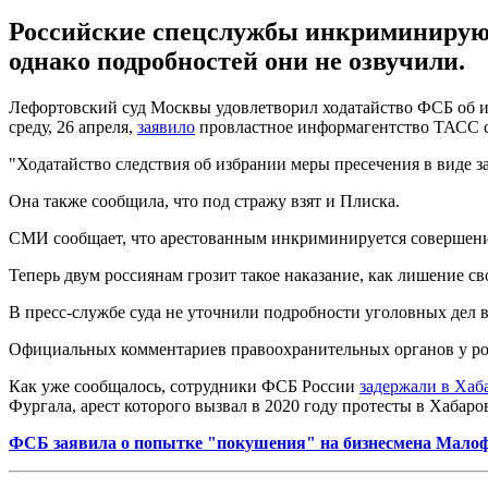
Российские спецслужбы инкриминируют 
однако подробностей они не озвучили.
Лефортовский суд Москвы удовлетворил ходатайство ФСБ об изб
среду, 26 апреля,
заявило
провластное информагентство ТАСС со
"Ходатайство следствия об избрании меры пресечения в виде за
Она также сообщила, что под стражу взят и Плиска.
СМИ сообщает, что арестованным инкриминируется совершение
Теперь двум россиянам грозит такое наказание, как лишение сво
В пресс-службе суда не уточнили подробности уголовных дел 
Официальных комментариев правоохранительных органов у рос
Как уже сообщалось, сотрудники ФСБ России
задержали в Хаб
Фургала, арест которого вызвал в 2020 году протесты в Хабаро
ФСБ заявила о попытке "покушения" на бизнесмена Мало