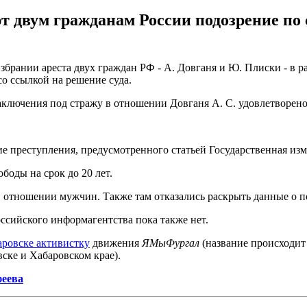
двум гражданам России подозрение по с
рании ареста двух граждан РФ - А. Довганя и Ю. Плиски - в ра
 ссылкой на решение суда.
ключения под стражу в отношении Довганя А. С. удовлетворено",
 преступления, предусмотренного статьей Государственная изм
боды на срок до 20 лет.
в отношении мужчин. Также там отказались раскрыть данные о п
сийского информагентства пока также нет.
аровске активистку
движения
ЯМыФургал
(название происходит
вске и Хабаровском крае).
феева