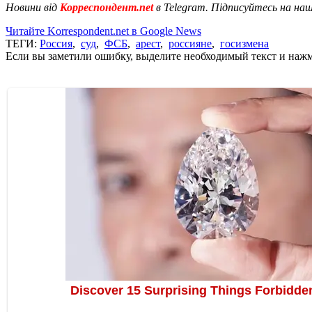
Новини від
Корреспондент.net
в Telegram. Підписуйтесь на на
Читайте Korrespondent.net в Google News
ТЕГИ:
Россия
,
суд
,
ФСБ
,
арест
,
россияне
,
госизмена
Если вы заметили ошибку, выделите необходимый текст и нажми