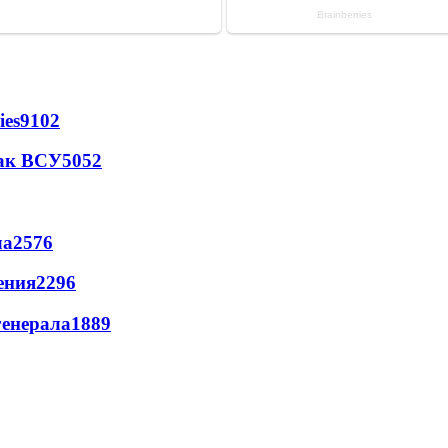
ies
9102
так ВСУ
5052
ла
2576
ения
2296
генерала
1889