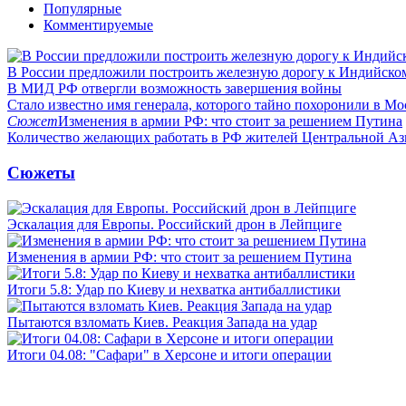
Популярные
Комментируемые
В России предложили построить железную дорогу к Индийско
В МИД РФ отвергли возможность завершения войны
Стало известно имя генерала, которого тайно похоронили в Мо
Сюжет
Изменения в армии РФ: что стоит за решением Путина
Количество желающих работать в РФ жителей Центральной Аз
Сюжеты
Эскалация для Европы. Российский дрон в Лейпциге
Изменения в армии РФ: что стоит за решением Путина
Итоги 5.8: Удар по Киеву и нехватка антибаллистики
Пытаются взломать Киев. Реакция Запада на удар
Итоги 04.08: "Сафари" в Херсоне и итоги операции