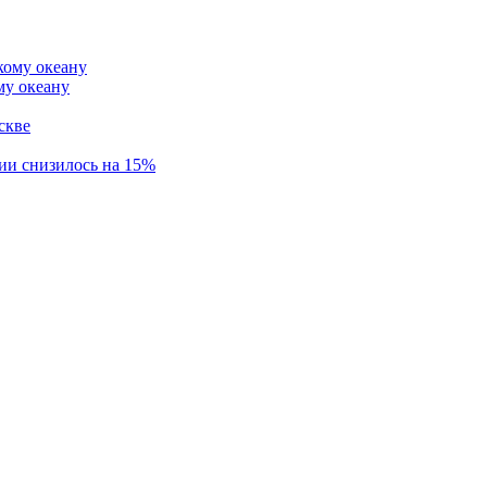
му океану
скве
ии снизилось на 15%