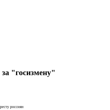
 за "госизмену"
ресту россиян