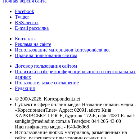
Полная версия сайта
Facebook
Twitter
RSS-ленты
E-mail рассылка
Контакты
Реклама на сайте
Использование материалов korrespondent.net
Правила пользования сайтом
Договор пользования сайтом
Политика в сфере конфиденциальности и персональных
данных
Пользовательское соглашение
Редакция
© 2000-2026, Korrespondent.net
Субъект в сфере онлайн-медиа Название онлайн-медиа -
«КореспонденТ.net» Адрес: 02091, місто Київ,
ХАРКІВСЬКЕ ШОСЕ, будинок 172-Б, офіс 208/1 E-mail:
sunlight@mediadim.com.ua
Телефон: 044-205-43-00
Идентификатор медиа - R40-06068
Использование любых материалов, размещённых на
сайте, разрешается при условии ссылки на