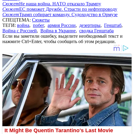
Сюжет
Не наша война. НАТО отказало Трампу
Сюжет
ЕС поможет Дружбе. Страсти по нефтепроводу
Сюжет
Трамп собирает команду. Судоходство в Ормузе
СПЕЦТЕМА:
Сюжеты
ТЕГИ:
война
,
побег
,
армия России
,
дезертиры
,
Генштаб
,
Война с Россией
,
Война в Украине
,
сводка Генштаба
Если вы заметили ошибку, выделите необходимый текст и
нажмите Ctrl+Enter, чтобы сообщить об этом редакции.