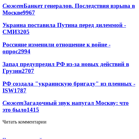
Сюжет
Банкет генералов. Последствия взрыва в
Москве
9967
Украина поставила Путина перед дилеммой -
СМИ
3205
Россияне изменили отношение к войне -
опрос
2994
Запад предупредил РФ из-за новых действий в
Грузии
2707
РФ создала "украинскую бригаду" из пленных -
ISW
1787
Сюжет
Загадочный звук напугал Москву: что
это было
1415
Читать комментарии