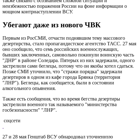
также связано с осознанием сложной ситуации и
неизбежностью поражения России на фоне информации о
мощном контрнаступлении ВСУ.
Убегают даже из нового ЧВК
Первым из РосСМИ, отчасти поднявшим тему массового
дезертирства, стало пропагандистское агентство ТАСС. 27 мая
оно сообщило, что семь российских военнослужащих,
бывших заключенных, самовольно покинули воинскую часть
"ДНР" в районе Соледара. Пятерых из них задержали, одного
застрелили сами беглецы, потому что он якобы хотел сдаться.
Позже СМИ уточнило, что "стражи порядка" задержали
дезертиров в одном из кафе города Брянка (территория
"ЛНР"). Беглецы, как сообщается, были в состоянии
алкогольного опьянения.
Также есть сообщения, что во время бегства дезертиры
застрелили военного так называемого "министерства
госбезопасности" "ЛНР".
соцсети
27 и 28 мая Генштаб ВСУ обнародовал уточненную