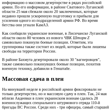
информацию о массовом дезертирстве в рядах российской
армии. По его информации, в районе Сватового Луганской
области 25 мая сбежали около 20 заключенных, которые
недавно прошли ускоренную подготовку и прибыли для
усиления одного из подразделений армии РФ. Во время
бегства они угнали КамАЗ.
Как сообщили украинские военные, в Лисичанске Луганской
области около 80 человек из нового
ЧВК Шторм Z
самовольно покинули боевые позиции. Отметим, эта
группировка также состоит из людей, которые были лишены
свободы на территории России.
В районе Бахмута дезертировали около 30 "вагнеровцев",
также самовольно покинувших боевые позиции, похитив
военную технику, добавили в Генштабе.
Массовая сдача в плен
На минувшей неделе в российской армии фиксировали не
только дезертирство, но и массовую сдачу в плен. Так, 24 мая
вблизи Авдеевки в плен украинским воинам сдались 28
военнослужащих специального штурмового отряда 110-й
бригады ВС России. Среди них - три офицера, самый старший