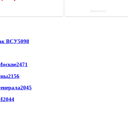
так ВСУ
5098
Москве
2471
йны
2156
генерала
2045
И
2044