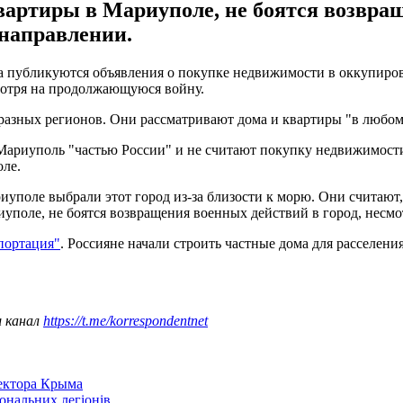
артиры в Мариуполе, не боятся возвращ
 направлении.
да публикуются объявления о покупке недвижимости в оккупир
мотря на продолжающуюся войну.
разных регионов. Они рассматривают дома и квартиры "в любом 
Мариуполь "частью России" и не считают покупку недвижимост
оле.
поле выбрали этот город из-за близости к морю. Они считают, 
уполе, не боятся возвращения военных действий в город, несмо
портация"
. Россияне начали строить частные дома для расселен
ш канал
https://t.me/korrespondentnet
сектора Крыма
іональних легіонів