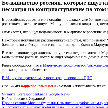
Большинство россиян, которые ищут кв
несмотря на контрнаступление на этом
В российских соцсетях и на онлайн-площадках уже больше го
россиянами, которые ищут в Мариуполе дома и квартиры, нес
Отмечается, что ищут недвижимость в Мариуполе россияне из 
Некоторые покупатели рассказалижурналистам, что признают 
большинство собеседников издания никогда не были в Мариуп
Все ответившие журналистам покупатели недвижимости в Мариу
Большинство россиян, которые ищут квартиры или дома в Мари
Ранее сообщалось, что
в Мариуполе продолжается "ласковая де
только кровать в общежитии.
В Мариуполе растет смертность среди горожан - ЦНС
Новини від
Корреспондент.net
в Telegram. Підписуйтесь на на
Читайте Korrespondent.net в Google News
Война России с Украиной
Провал сезона: Москва будет платить пособия работникам тур
У Сухопутних військах зробили заяву щодо інтеграції Інтернац