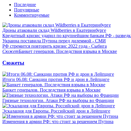
Последние
Популярные
Комментируемые
Дроны атаковали склад Wildberries в Екатеринбурге
Кредитный кризис ударил по крупнейшим банкам РФ - разведк
Украина поставила Путина перед дилеммой - СМИ
РФ стремится повторить кризис 2022 года - Сыбига
Сюжет
Банкет генералов. Последствия взрыва в Москве
Сюжеты
Итоги 06.08: Санкции против РФ и дрон в Лейпциге
Банкет генералов. Последствия взрыва в Москве
Грязные технологии. Атаки РФ на выборы во Франции
Эскалация для Европы. Российский дрон в Лейпциге
Изменения в армии РФ: что стоит за решением Путина