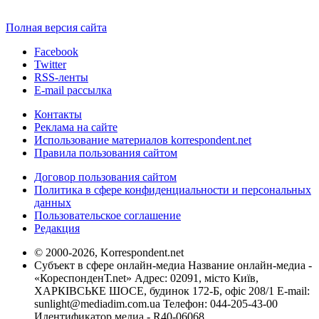
Полная версия сайта
Facebook
Twitter
RSS-ленты
E-mail рассылка
Контакты
Реклама на сайте
Использование материалов korrespondent.net
Правила пользования сайтом
Договор пользования сайтом
Политика в сфере конфиденциальности и персональных
данных
Пользовательское соглашение
Редакция
© 2000-2026, Korrespondent.net
Субъект в сфере онлайн-медиа Название онлайн-медиа -
«КореспонденТ.net» Адрес: 02091, місто Київ,
ХАРКІВСЬКЕ ШОСЕ, будинок 172-Б, офіс 208/1 E-mail:
sunlight@mediadim.com.ua
Телефон: 044-205-43-00
Идентификатор медиа - R40-06068