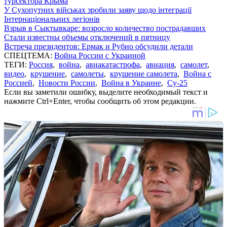
турсектора Крыма
У Сухопутних військах зробили заяву щодо інтеграції
Інтернаціональних легіонів
Взрыв в Сыктывкаре: возросло количество пострадавших
Стали известны объемы отключений в пятницу
Встреча президентов: Ермак и Рубио обсудили детали
СПЕЦТЕМА:
Война России с Украиной
ТЕГИ:
Россия
,
война
,
авиакатастрофа
,
авиация
,
самолет
,
видео
,
крушение
,
самолеты
,
крушение самолета
,
Война с
Россией
,
Новости России
,
Война в Украине
,
Су-25
Если вы заметили ошибку, выделите необходимый текст и
нажмите Ctrl+Enter, чтобы сообщить об этом редакции.