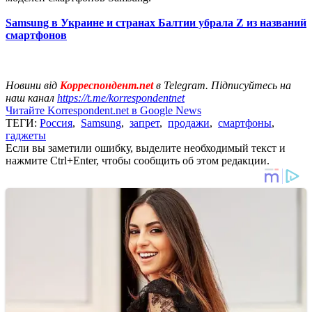
Samsung в Украине и странах Балтии убрала Z из названий
смартфонов
Новини від
Корреспондент.net
в Telegram. Підписуйтесь на
наш канал
https://t.me/korrespondentnet
Читайте Korrespondent.net в Google News
ТЕГИ:
Россия
,
Samsung
,
запрет
,
продажи
,
смартфоны
,
гаджеты
Если вы заметили ошибку, выделите необходимый текст и
нажмите Ctrl+Enter, чтобы сообщить об этом редакции.