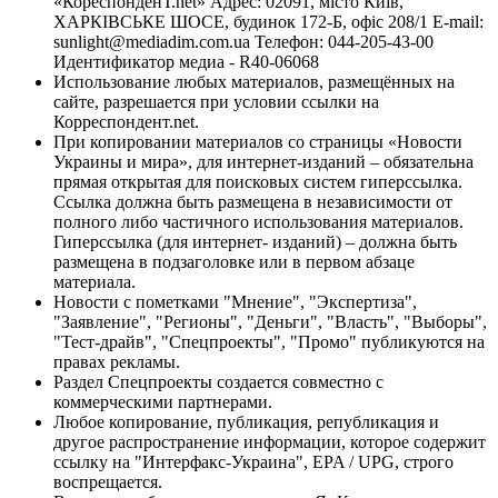
«КореспонденТ.net» Адрес: 02091, місто Київ,
ХАРКІВСЬКЕ ШОСЕ, будинок 172-Б, офіс 208/1 E-mail:
sunlight@mediadim.com.ua
Телефон: 044-205-43-00
Идентификатор медиа - R40-06068
Использование любых материалов, размещённых на
сайте, разрешается при условии ссылки на
Корреспондент.net.
При копировании материалов со страницы «Новости
Украины и мира», для интернет-изданий – обязательна
прямая открытая для поисковых систем гиперссылка.
Ссылка должна быть размещена в независимости от
полного либо частичного использования материалов.
Гиперссылка (для интернет- изданий) – должна быть
размещена в подзаголовке или в первом абзаце
материала.
Новости с пометками "Мнение", "Экспертиза",
"Заявление", "Регионы", "Деньги", "Власть", "Выборы",
"Тест-драйв", "Спецпроекты", "Промо" публикуются на
правах рекламы.
Раздел Спецпроекты создается совместно с
коммерческими партнерами.
Любое копирование, публикация, републикация и
другое распространение информации, которое содержит
ссылку на "Интерфакс-Украина", EPA / UPG, строго
воспрещается.