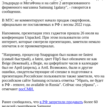
Эльдорадо и МегаФона и на сайте 2 авторизованного
фирменного магазина Samsung 1galaxу", - говорится в
сообщении.
В МТС не комментируют начало продаж смартфонов,
официально не поставляемых в РФ с весны 2022 года.
Напомним, презентация этих гаджетов прошла 26 июля на
конференции Unpacked. При этом пользователи сети
интернет, которые смотрели презентацию, заметили немало
опечаток в ее промоматериалах.
"Например, процессор Snapgragon был назван не fastest
(самый быстрый), а fatest, цвет Flip5 был обозначен не как
Beige (бежевый), а Begie, на циферблате часов в календаре
был не April (апрель), а Arril. Возможно, были и другие
ошибки, свидетельствующие об спешке в подготовке к
презентации.Российские пользователи также заметили, что на
российском сайте Samsung осталась отметка "Убрать, не будет
в РФ - remove, no available in Russia". Сейчас она убрана", -
отмечают
росСМИ.
Ранее сообщалось, что
в РФ запретили продавать
более 60
моделей смартфонов Samsung.