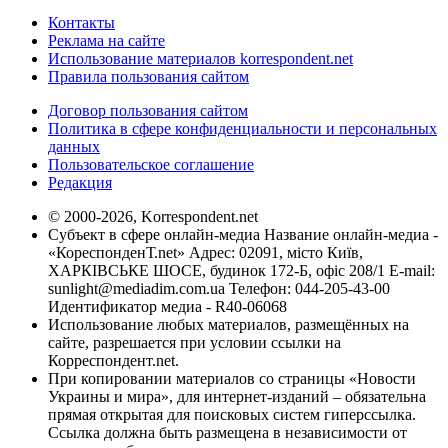
Контакты
Реклама на сайте
Использование материалов korrespondent.net
Правила пользования сайтом
Договор пользования сайтом
Политика в сфере конфиденциальности и персональных
данных
Пользовательское соглашение
Редакция
© 2000-2026, Korrespondent.net
Субъект в сфере онлайн-медиа Название онлайн-медиа -
«КореспонденТ.net» Адрес: 02091, місто Київ,
ХАРКІВСЬКЕ ШОСЕ, будинок 172-Б, офіс 208/1 E-mail:
sunlight@mediadim.com.ua
Телефон: 044-205-43-00
Идентификатор медиа - R40-06068
Использование любых материалов, размещённых на
сайте, разрешается при условии ссылки на
Корреспондент.net.
При копировании материалов со страницы «Новости
Украины и мира», для интернет-изданий – обязательна
прямая открытая для поисковых систем гиперссылка.
Ссылка должна быть размещена в независимости от