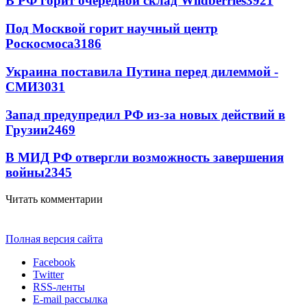
В РФ горит очередной склад Wildberries
3921
Под Москвой горит научный центр
Роскосмоса
3186
Украина поставила Путина перед дилеммой -
СМИ
3031
Запад предупредил РФ из-за новых действий в
Грузии
2469
В МИД РФ отвергли возможность завершения
войны
2345
Читать комментарии
Полная версия сайта
Facebook
Twitter
RSS-ленты
E-mail рассылка