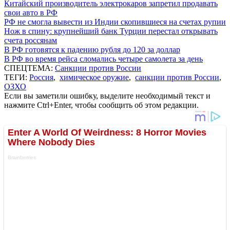
Китайский производитель электрокаров запретил продавать
свои авто в РФ
РФ не смогла вывести из Индии скопившиеся на счетах рупии
Нож в спину: крупнейший банк Турции перестал открывать
счета россянам
В РФ готовятся к падению рубля до 120 за доллар
В РФ во время рейса сломались четыре самолета за день
СПЕЦТЕМА:
Санкции против России
ТЕГИ:
Россия
,
химическое оружие
,
санкции против России
,
ОЗХО
Если вы заметили ошибку, выделите необходимый текст и
нажмите Ctrl+Enter, чтобы сообщить об этом редакции.