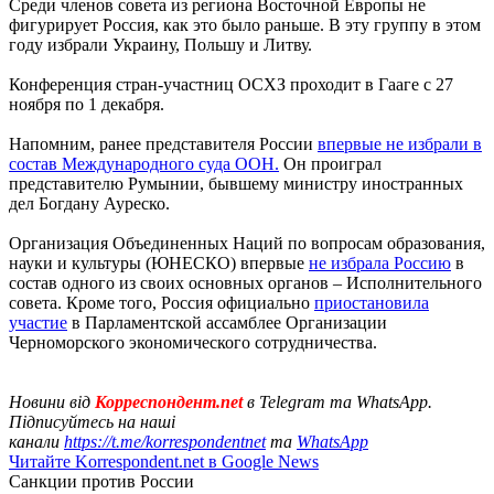
Среди членов совета из региона Восточной Европы не
фигурирует Россия, как это было раньше. В эту группу в этом
году избрали Украину, Польшу и Литву.
Конференция стран-участниц ОСХЗ проходит в Гааге с 27
ноября по 1 декабря.
Напомним, ранее представителя России
впервые не избрали в
состав Международного суда ООН.
Он проиграл
представителю Румынии, бывшему министру иностранных
дел Богдану Ауреско.
Организация Объединенных Наций по вопросам образования,
науки и культуры (ЮНЕСКО) впервые
не избрала Россию
в
состав одного из своих основных органов – Исполнительного
совета. Кроме того, Россия официально
приостановила
участие
в Парламентской ассамблее Организации
Черноморского экономического сотрудничества.
Новини від
Корреспондент.net
в Telegram та WhatsApp.
Підписуйтесь на наші
канали
https://t.me/korrespondentnet
та
WhatsApp
Читайте Korrespondent.net в Google News
Санкции против России