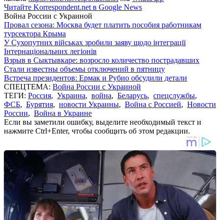
Читайте Korrespondent.net в Google News
Война России с Украиной
Провал сезона: Москва будет платить пособия работникам
турсектора Крыма
У Сухопутних військах зробили заяву щодо інтеграції
Інтернаціональних легіонів
Взрыв в Сыктывкаре: возросло количество пострадавших
Стали известны объемы отключений в пятницу
Встреча президентов: Ермак и Рубио обсудили детали
СПЕЦТЕМА:
Война России с Украиной
ТЕГИ:
Россия
,
Украина
,
война
,
Беларусь
,
спецслужбы
,
ФСБ
,
Бурятия
,
новости Украины
,
Война с Россией
,
Новости
России
,
Война в Украине
Если вы заметили ошибку, выделите необходимый текст и
нажмите Ctrl+Enter, чтобы сообщить об этом редакции.