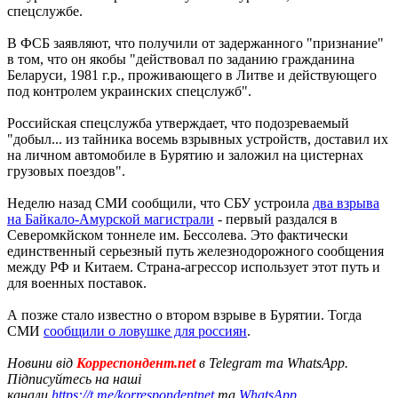
спецслужбе.
В ФСБ заявляют, что получили от задержанного "признание"
в том, что он якобы "действовал по заданию гражданина
Беларуси, 1981 г.р., проживающего в Литве и действующего
под контролем украинских спецслужб".
Российская спецслужба утверждает, что подозреваемый
"добыл... из тайника восемь взрывных устройств, доставил их
на личном автомобиле в Бурятию и заложил на цистернах
грузовых поездов".
Неделю назад СМИ сообщили, что СБУ устроила
два взрыва
на Байкало-Амурской магистрали
- первый раздался в
Северомкйском тоннеле им. Бессолева. Это фактически
единственный серьезный путь железнодорожного сообщения
между РФ и Китаем. Страна-агрессор использует этот путь и
для военных поставок.
А позже стало известно о втором взрыве в Бурятии. Тогда
СМИ
сообщили о ловушке для россиян
.
Новини від
Корреспондент.net
в Telegram та WhatsApp.
Підписуйтесь на наші
канали
https://t.me/korrespondentnet
та
WhatsApp