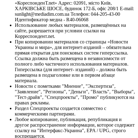
«КореспонденТ.net» Адрес: 02091, місто Київ,
ХАРКІВСЬКЕ ШОСЕ, будинок 172-Б, офіс 208/1 E-mail:
sunlight@mediadim.com.ua
Телефон: 044-205-43-00
Идентификатор медиа - R40-06068
Использование любых материалов, размещённых на
сайте, разрешается при условии ссылки на
Корреспондент.net.
При копировании материалов со страницы «Новости
Украины и мира», для интернет-изданий – обязательна
прямая открытая для поисковых систем гиперссылка.
Ссылка должна быть размещена в независимости от
полного либо частичного использования материалов.
Гиперссылка (для интернет- изданий) – должна быть
размещена в подзаголовке или в первом абзаце
материала.
Новости с пометками "Мнение", "Экспертиза",
"Заявление", "Регионы", "Деньги", "Власть", "Выборы",
"Тест-драйв", "Спецпроекты", "Промо" публикуются на
правах рекламы.
Раздел Спецпроекты создается совместно с
коммерческими партнерами.
Любое копирование, публикация, републикация и
другое распространение информации, которое содержит
ссылку на "Интерфакс-Украина", EPA / UPG, строго
воспрещается.