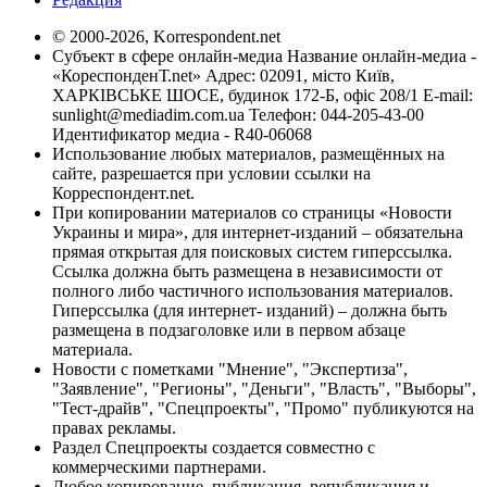
© 2000-2026, Korrespondent.net
Субъект в сфере онлайн-медиа Название онлайн-медиа -
«КореспонденТ.net» Адрес: 02091, місто Київ,
ХАРКІВСЬКЕ ШОСЕ, будинок 172-Б, офіс 208/1 E-mail:
sunlight@mediadim.com.ua
Телефон: 044-205-43-00
Идентификатор медиа - R40-06068
Использование любых материалов, размещённых на
сайте, разрешается при условии ссылки на
Корреспондент.net.
При копировании материалов со страницы «Новости
Украины и мира», для интернет-изданий – обязательна
прямая открытая для поисковых систем гиперссылка.
Ссылка должна быть размещена в независимости от
полного либо частичного использования материалов.
Гиперссылка (для интернет- изданий) – должна быть
размещена в подзаголовке или в первом абзаце
материала.
Новости с пометками "Мнение", "Экспертиза",
"Заявление", "Регионы", "Деньги", "Власть", "Выборы",
"Тест-драйв", "Спецпроекты", "Промо" публикуются на
правах рекламы.
Раздел Спецпроекты создается совместно с
коммерческими партнерами.
Любое копирование, публикация, републикация и