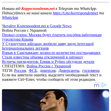
Новини від
Корреспондент.net
в Telegram та WhatsApp.
Підписуйтесь на наші канали
https://t.me/korrespondentnet
та
WhatsApp
Читайте Korrespondent.net в Google News
Война России с Украиной
Провал сезона: Москва будет платить пособия работникам
турсектора Крыма
У Сухопутних військах зробили заяву щодо інтеграції
Інтернаціональних легіонів
Взрыв в Сыктывкаре: возросло количество пострадавших
Стали известны объемы отключений в пятницу
Встреча президентов: Ермак и Рубио обсудили детали
СПЕЦТЕМА:
Война России с Украиной
ТЕГИ:
Россия
,
ФСБ
,
диверсия
,
Диверсанты
,
госизмена
Если вы заметили ошибку, выделите необходимый текст и
нажмите Ctrl+Enter, чтобы сообщить об этом редакции.