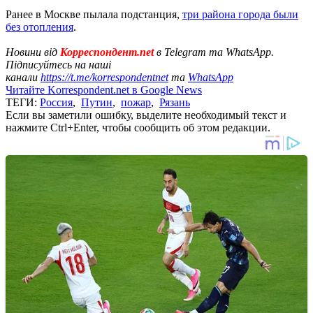
Ранее в Москве пылала подстанция,
три района города были
без отопления
.
Новини від
Корреспондент.net
в Telegram та WhatsApp.
Підписуйтесь на наші
канали
https://t.me/korrespondentnet
та
WhatsApp
Читайте Korrespondent.net в Google News
ТЕГИ:
Россия
,
Путин
,
пожар
,
Рязань
Если вы заметили ошибку, выделите необходимый текст и
нажмите Ctrl+Enter, чтобы сообщить об этом редакции.