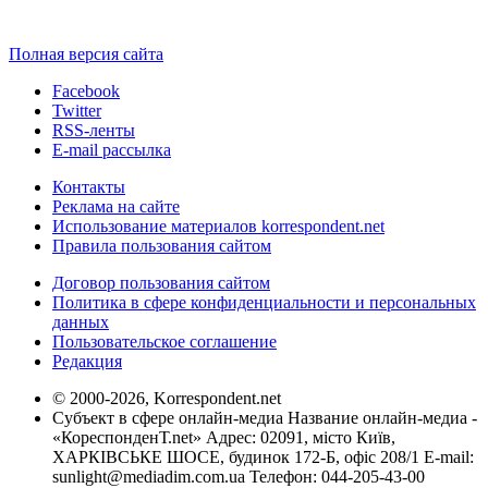
Полная версия сайта
Facebook
Twitter
RSS-ленты
E-mail рассылка
Контакты
Реклама на сайте
Использование материалов korrespondent.net
Правила пользования сайтом
Договор пользования сайтом
Политика в сфере конфиденциальности и персональных
данных
Пользовательское соглашение
Редакция
© 2000-2026, Korrespondent.net
Субъект в сфере онлайн-медиа Название онлайн-медиа -
«КореспонденТ.net» Адрес: 02091, місто Київ,
ХАРКІВСЬКЕ ШОСЕ, будинок 172-Б, офіс 208/1 E-mail:
sunlight@mediadim.com.ua
Телефон: 044-205-43-00