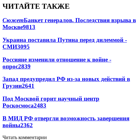
ЧИТАЙТЕ ТАКЖЕ
Сюжет
Банкет генералов. Последствия взрыва в
Москве
9813
Украина поставила Путина перед дилеммой -
СМИ
3095
Россияне изменили отношение к войне -
опрос
2839
Запад предупредил РФ из-за новых действий в
Грузии
2641
Под Москвой горит научный центр
Роскосмоса
2483
В МИД РФ отвергли возможность завершения
войны
2362
Читать комментарии