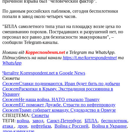
причиной взрыва был "человеческий фактор".
По данным российских пабликов, сегодня беспилотники
попали в завод около четырех часов.
"БПЛА самолетного типа упал на площадку возле цеха по
смешиванию порохов. Пострадавших и разрушений нет, но
персонал все равно для безопасности эвакуировали", –
сообщили Telegram-каналы.
Новини від
Корреспондент.net
в Telegram та WhatsApp.
Підписуйтесь на наші канали
https://t.me/korrespondentnet
та
WhatsApp
Читайте Korrespondent.net в Google News
Сюжеты
Сюжет
Ставки поднимаются. Иран будет бить по добычи
Сюжет
Раскопки в Крыму. Экстрадиция россиянина в
Украину
Сюжет
Не наша война. НАТО отказало Трампу
Сюжет
ЕС поможет Дружбе. Страсти по нефтепроводу
Сюжет
Трамп собирает команду. Судоходство в Ормузе
СПЕЦТЕМА:
Сюжеты
ТЕГИ:
война
,
завод
,
Санкт-Петербург
,
БПЛА
,
беспилотник
,
атака
,
дрон
,
нефтебаза
,
Война с Россией
,
Война в Украине
,
дрон-камикадзе