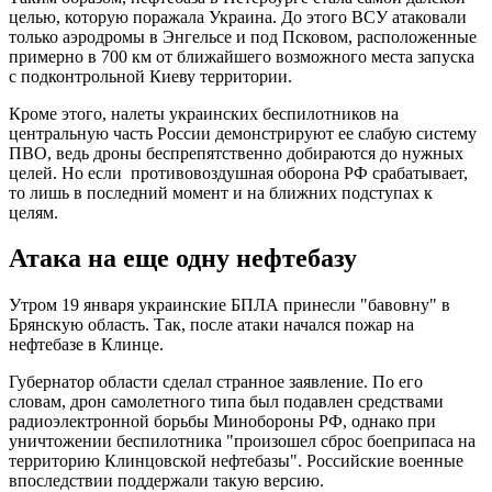
целью, которую поражала Украина. До этого ВСУ атаковали
только аэродромы в Энгельсе и под Псковом, расположенные
примерно в 700 км от ближайшего возможного места запуска
с подконтрольной Киеву территории.
Кроме этого, налеты украинских беспилотников на
центральную часть России демонстрируют ее слабую систему
ПВО, ведь дроны беспрепятственно добираются до нужных
целей. Но если противовоздушная оборона РФ срабатывает,
то лишь в последний момент и на ближних подступах к
целям.
Атака на еще одну нефтебазу
Утром 19 января украинские БПЛА принесли "бавовну" в
Брянскую область. Так, после атаки начался пожар на
нефтебазе в Клинце.
Губернатор области сделал странное заявление. По его
словам, дрон самолетного типа был подавлен средствами
радиоэлектронной борьбы Минобороны РФ, однако при
уничтожении беспилотника "произошел сброс боеприпаса на
территорию Клинцовской нефтебазы". Российские военные
впоследствии поддержали такую версию.