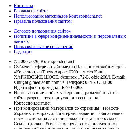
Контакты
Реклама на сайте
Использование материалов korrespondent.net
Правила пользования сайтом
Договор пользования сайтом
Политика в сфере конфиденциальности и персональных
данных
Пользовательское соглашение
Редакция
© 2000-2026, Korrespondent.net
Субъект в сфере онлайн-медиа Название онлайн-медиа -
«КореспонденТ.net» Адрес: 02091, місто Київ,
ХАРКІВСЬКЕ ШОСЕ, будинок 172-Б, офіс 208/1 E-mail:
sunlight@mediadim.com.ua
Телефон: 044-205-43-00
Идентификатор медиа - R40-06068
Использование любых материалов, размещённых на
сайте, разрешается при условии ссылки на
Корреспондент.net.
При копировании материалов со страницы «Новости
Украины и мира», для интернет-изданий – обязательна
прямая открытая для поисковых систем гиперссылка.
Ссылка должна быть размещена в независимости от
полного либо частичного использования материалов.