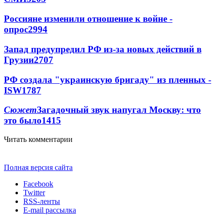
Россияне изменили отношение к войне -
опрос
2994
Запад предупредил РФ из-за новых действий в
Грузии
2707
РФ создала "украинскую бригаду" из пленных -
ISW
1787
Сюжет
Загадочный звук напугал Москву: что
это было
1415
Читать комментарии
Полная версия сайта
Facebook
Twitter
RSS-ленты
E-mail рассылка