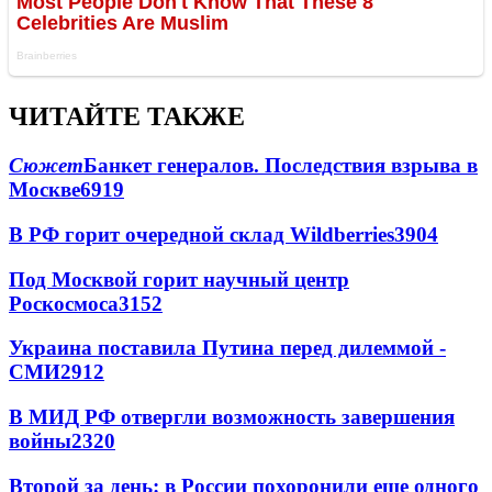
ЧИТАЙТЕ ТАКЖЕ
Сюжет
Банкет генералов. Последствия взрыва в
Москве
6919
В РФ горит очередной склад Wildberries
3904
Под Москвой горит научный центр
Роскосмоса
3152
Украина поставила Путина перед дилеммой -
СМИ
2912
В МИД РФ отвергли возможность завершения
войны
2320
Второй за день: в России похоронили еще одного