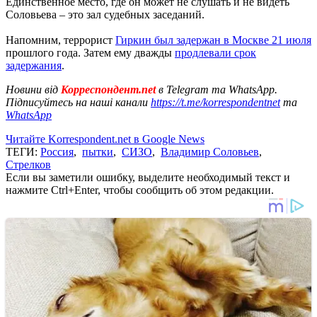
Единственное место, где он может не слушать и не видеть
Соловьева – это зал судебных заседаний.
Напомним, террорист
Гиркин был задержан в Москве 21 июля
прошлого года. Затем ему дважды
продлевали срок
задержания
.
Новини від
Корреспондент.net
в Telegram та WhatsApp.
Підписуйтесь на наші канали
https://t.me/korrespondentnet
та
WhatsApp
Читайте Korrespondent.net в Google News
ТЕГИ:
Россия
,
пытки
,
СИЗО
,
Владимир Соловьев
,
Стрелков
Если вы заметили ошибку, выделите необходимый текст и
нажмите Ctrl+Enter, чтобы сообщить об этом редакции.