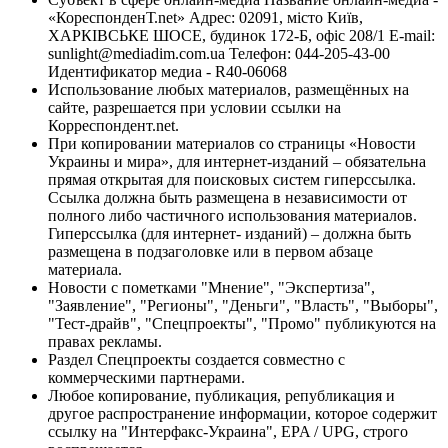
«КореспонденТ.net» Адрес: 02091, місто Київ,
ХАРКІВСЬКЕ ШОСЕ, будинок 172-Б, офіс 208/1 E-mail:
sunlight@mediadim.com.ua
Телефон: 044-205-43-00
Идентификатор медиа - R40-06068
Использование любых материалов, размещённых на
сайте, разрешается при условии ссылки на
Корреспондент.net.
При копировании материалов со страницы «Новости
Украины и мира», для интернет-изданий – обязательна
прямая открытая для поисковых систем гиперссылка.
Ссылка должна быть размещена в независимости от
полного либо частичного использования материалов.
Гиперссылка (для интернет- изданий) – должна быть
размещена в подзаголовке или в первом абзаце
материала.
Новости с пометками "Мнение", "Экспертиза",
"Заявление", "Регионы", "Деньги", "Власть", "Выборы",
"Тест-драйв", "Спецпроекты", "Промо" публикуются на
правах рекламы.
Раздел Спецпроекты создается совместно с
коммерческими партнерами.
Любое копирование, публикация, републикация и
другое распространение информации, которое содержит
ссылку на "Интерфакс-Украина", EPA / UPG, строго