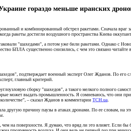
 Украине гораздо меньше иранских дрон
ированный и комбинированный обстрел ракетами. Сначала враг з
когда ракеты достигли воздушного пространства Киева оккупан
ковали "шахедами", а потом уже били ракетами. Однако с Ново
ичество БПЛА существенно снизились, с чем это связано читайте
"шахедов", подтверждает военный эксперт Олег Жданов. По его 
ксперт, главный критерий.
руглоузловую сборку "шахедов", а такого мелкого полного самост
орые может выдать промышленность. Я сомневаюсь, что они при 
в количестве”, – сказал Жданов в комментарии
ТСН.ua
.
ла другую причину паузы в атаках дронами. По ее словам, на 
ы.
, чем на поверхности. Я думаю, что вряд ли это влияет. Если бы
ужна прозрачность воздуха. И они ведь не первый раз при минус