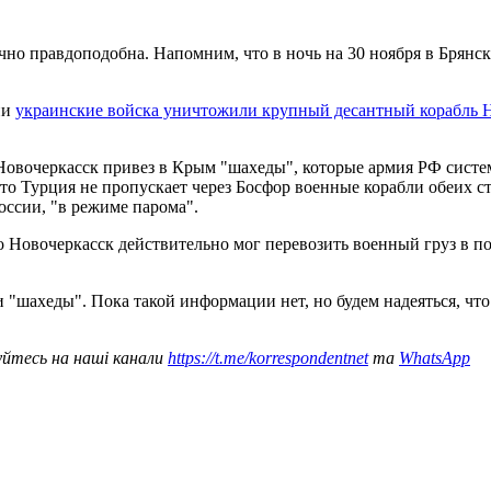
очно правдоподобна. Напомним, что в ночь на 30 ноября в Бря
ии
украинские войска уничтожили крупный десантный корабль 
Новочеркасск привез в Крым "шахеды", которые армия РФ систе
что Турция не пропускает через Босфор военные корабли обеих 
оссии, "в режиме парома".
 Новочеркасск действительно мог перевозить военный груз в п
 "шахеды". Пока такой информации нет, но будем надеяться, что
уйтесь на наші канали
https://t.me/korrespondentnet
та
WhatsApp