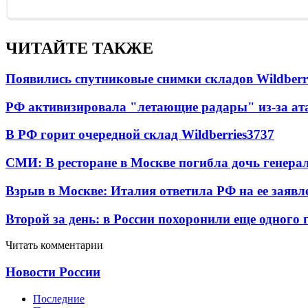
ЧИТАЙТЕ ТАКЖЕ
Появились спутниковые снимки складов Wildberr
РФ активизировала "летающие радары" из-за а
В РФ горит очередной склад Wildberries
3737
СМИ: В ресторане в Москве погибла дочь генера
Взрыв в Москве: Италия ответила РФ на ее заявл
Второй за день: в России похоронили еще одного 
Читать комментарии
Новости России
Последние