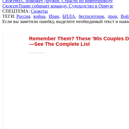
Сюжет
ЕС поможет Дружбе. Страсти по нефтепроводу
Сюжет
Трамп собирает команду. Судоходство в Ормузе
СПЕЦТЕМА:
Сюжеты
ТЕГИ:
Россия
,
война
,
Иран
,
БПЛА
,
беспилотник
,
дрон
,
Вой
Если вы заметили ошибку, выделите необходимый текст и нажми