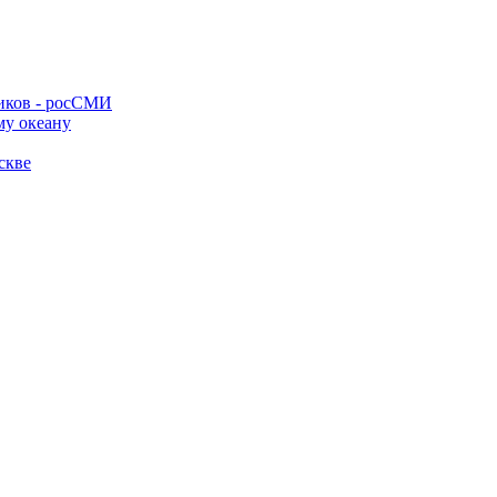
ников - росСМИ
му океану
скве