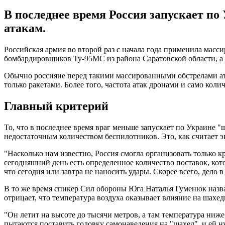
В последнее время Россия запускает по
атакам.
Российская армия во второй раз с начала года применила масс
бомбардировщиков Ту-95МС из района Саратовской области, а 
Обычно россияне перед такими массированными обстрелами ата
только ракетами. Более того, частота атак дронами и само кол
Главный критерий
То, что в последнее время враг меньше запускает по Украине 
недостаточным количеством беспилотников. Это, как считает э
"Насколько нам известно, Россия смогла организовать только к
сегодняшний день есть определенное количество поставок, кот
что сегодня или завтра не наносить удары. Скорее всего, дело 
В то же время спикер Сил обороны Юга Наталья Гуменюк назва
отрицает, что температура воздуха оказывает влияние на шахед
"Он летит на высоте до тысячи метров, а там температура ниже
пытаются поставить головку самонаведения на "шахед", и ей н