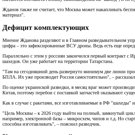
Жданов также не считает, что Москва может накапливать беспи
материал".
Дефицит комплектующих
Мнение Жданова разделяют и в Главном разведывательном упра
цифра – это зафиксированные ВСУ дроны. Ведь есть еще опред
Параллельно с этим у россиян закончился первый контракт с
шахедов. Он уже работает на территории Татарстана.
"Там на сегодняшний день развернуто минимум две линии про
БПЛА. Их уже производит Россия самостоятельно", – рассказ
По оценке украинской разведки, в месяц враг может производи
Китая, поэтому перебои с поставкой запчастей оказывают суще
Как в случае с ракетами, все изготавливаемые в РФ "шахеды" 
"Цель Москвы – к 2026 году выйти на полный, замкнутый цикл 
например, электронной базы – микросхем, чипов и т.д. Но ста
способна изготавливать", – пояснил разведчик.