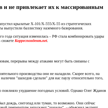
ов и не привлекает их к массированным
апустил крылатые Х-101/Х-555/Х-55 из стратегических
ты выпустили баллистику наземного базирования.
го года ситуация изменилась – РФ стала комбинировать удары
 в сюжете
Корреспондент.net
.
словам, перерывы между атаками могут быть связаны с
оятельного производства они не наладили. Скорее всего, на
наличии "шахедов сделали" для нас паузу относительно того,
это повлияло ухудшение погодных условий. Однако Олег Жданов
 был дождь, снегопад или туман, то возможно. Они сейчас
овой температуре запускают "шахеды", – объяснил эксперт.