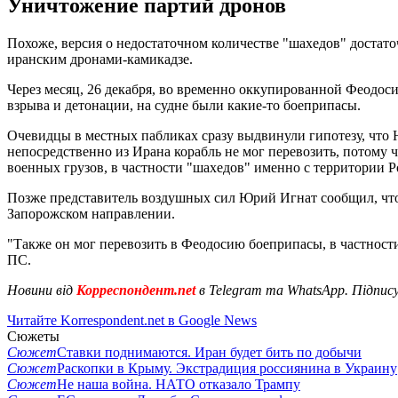
Уничтожение партий дронов
Похоже, версия о недостаточном количестве "шахедов" достат
иранским дронами-камикадзе.
Через месяц, 26 декабря, во временно оккупированной Феодос
взрыва и детонации, на судне были какие-то боеприпасы.
Очевидцы в местных пабликах сразу выдвинули гипотезу, что 
непосредственно из Ирана корабль не мог перевозить, потому 
военных грузов, в частности "шахедов" именно с территории Р
Позже представитель воздушных сил Юрий Игнат сообщил, что
Запорожском направлении.
"Также он мог перевозить в Феодосию боеприпасы, в частности
ПС.
Новини від
Корреспондент.net
в Telegram та WhatsApp. Підпис
Читайте Korrespondent.net в Google News
Сюжеты
Сюжет
Ставки поднимаются. Иран будет бить по добычи
Сюжет
Раскопки в Крыму. Экстрадиция россиянина в Украину
Сюжет
Не наша война. НАТО отказало Трампу