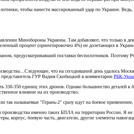
лотники, чтобы нанести массированный удар по Украине. Ведь, 
влении Минобороны Украины. Там добавляют, что только в декаб
еленный процент (ориентировочно 4%) не долетающих в Украину
 Ираном, предусматривавший поставки беспилотников. Поэтому 
изводства…Следующее, что на сегодняшний день удалось Москве 
ал представитель ГУР Вадим Скибицкий в комментарии
РБК-Укра
ть 330-350 единиц этих дронов. Однако большинство деталей к б
ственное влияние на их производство.
или так называемые "Герань-2" сразу идут на боевое применение
производства именно таких БПЛА на территории России. Я не ув
ртеры, корпус, боевую часть, двигатели, другие элементы навиг