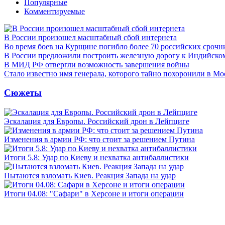
Популярные
Комментируемые
В России произошел масштабный сбой интернета
Во время боев на Курщине погибло более 70 российских сроч
В России предложили построить железную дорогу к Индийско
В МИД РФ отвергли возможность завершения войны
Стало известно имя генерала, которого тайно похоронили в Мо
Сюжеты
Эскалация для Европы. Российский дрон в Лейпциге
Изменения в армии РФ: что стоит за решением Путина
Итоги 5.8: Удар по Киеву и нехватка антибаллистики
Пытаются взломать Киев. Реакция Запада на удар
Итоги 04.08: "Сафари" в Херсоне и итоги операции