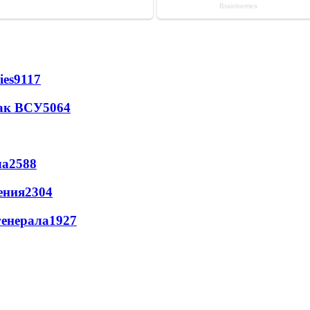
ies
9117
так ВСУ
5064
ла
2588
ения
2304
генерала
1927