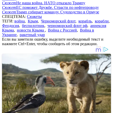
Сюжет
Не наша война. НАТО отказало Трампу
Сюжет
ЕС поможет Дружбе. Страсти по нефтепроводу
Сюжет
Трамп собирает команду. Судоходство в Ормузе
СПЕЦТЕМА:
Сюжеты
ТЕГИ:
война
,
Крым
,
Черноморский флот
,
корабль
,
корабли
,
Феодосия
,
беспилотник
,
черноморский флот рф
,
аннексия
Крыма
,
новости Крыма
,
Война с Россией
,
Война в
Украине
,
ракетный удар
Если вы заметили ошибку, выделите необходимый текст и
нажмите Ctrl+Enter, чтобы сообщить об этом редакции.