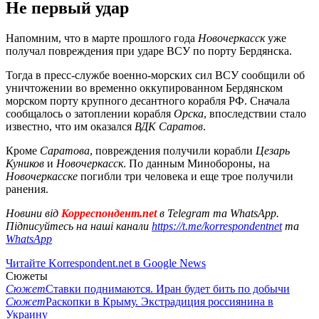
Не первый удар
Напомним, что в марте прошлого года
Новочеркасск
уже
получал повреждения при ударе ВСУ по порту Бердянска.
Тогда в пресс-службе военно-морских сил ВСУ сообщили об
уничтожении во временно оккупированном Бердянском
морском порту крупного десантного корабля РФ. Сначала
сообщалось о затоплении корабля
Орска
, впоследствии стало
известно, что им оказался
ВДК Саратов
.
Кроме
Саратова
, повреждения получили корабли
Цезарь
Куников
и
Новочеркасск
. По данным Минобороны, на
Новочеркасске
погибли три человека и еще трое получили
ранения.
Новини від
Корреспондент.net
в Telegram та WhatsApp.
Підписуйтесь на наші канали
https://t.me/korrespondentnet
та
WhatsApp
Читайте Korrespondent.net в Google News
Сюжеты
Сюжет
Ставки поднимаются. Иран будет бить по добычи
Сюжет
Раскопки в Крыму. Экстрадиция россиянина в
Украину