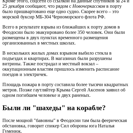
Кроме этого, соцсети со ссылкой на данные спутников за 24 и
25 декабря сообщают, что рядом с
Новочеркасском
в порту
было пришвартовано еще одно судно. Скорее всего – это
морской буксир МБ-304 Черноморского флота РФ.
Всего в результате взрыва из ближайших к порту домов в
Феодосии было эвакуировано более 350 человек. Они были
размещены в двух пунктах временного размещения
организованных в местных школах.
В нескольких жилых домах взрывом выбило стекла в
подъездах и квартирах. В магазинах были разрушены
витрины. Также пострадал и местный вокзал –
оккупационным властям пришлось изменить расписание
поездов и электричек.
Площадь пожара в порту составила более тысячи квадратных
метров. Позже гаутляйтер Крыма Сергей Аксенов заявил об
одном погибшем человеке и двух раненых.
Были ли "шахеды" на корабле?
После мощной "бавовны" в Феодосии там была феерическая
обстановка, говорит спикер Сил обороны юга Наталья
Гуменюк.