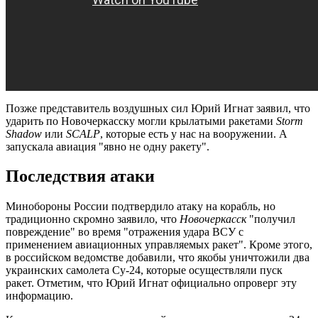
Позже представитель воздушных сил Юрий Игнат заявил, что
ударить по Новочеркасску могли крылатыми ракетами
Storm
Shadow
или
SCALP
, которые есть у нас на вооружении. А
запускала авиация "явно не одну ракету".
Последствия атаки
Минобороны России подтвердило атаку на корабль, но
традиционно скромно заявило, что
Новочеркасск
"получил
повреждение" во время "отражения удара ВСУ с
применением авиационных управляемых ракет". Кроме этого,
в российском ведомстве добавили, что якобы уничтожили два
украинских самолета Су-24, которые осуществляли пуск
ракет. Отметим, что Юрий Игнат официально опроверг эту
информацию.