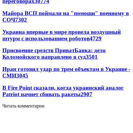
переговорах
30774
Майора ВСП поймали на "помощи" военному в
СОЧ
7302
Украина впервые в мире провела воздушный
штурм с использованием роботов
4729
Присвоение средств ПриватБанка: дело
Коломойского направлено в суд
3501
Иран готовил удар по трем объектам в Украине -
СМИ
3045
В Fire Point сказали, когда украинский аналог
Patriot начнет сбивать ракеты
2907
Читать комментарии