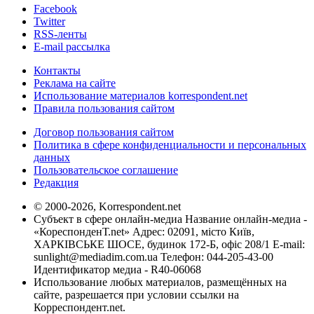
Facebook
Twitter
RSS-ленты
E-mail рассылка
Контакты
Реклама на сайте
Использование материалов korrespondent.net
Правила пользования сайтом
Договор пользования сайтом
Политика в сфере конфиденциальности и персональных
данных
Пользовательское соглашение
Редакция
© 2000-2026, Korrespondent.net
Субъект в сфере онлайн-медиа Название онлайн-медиа -
«КореспонденТ.net» Адрес: 02091, місто Київ,
ХАРКІВСЬКЕ ШОСЕ, будинок 172-Б, офіс 208/1 E-mail:
sunlight@mediadim.com.ua
Телефон: 044-205-43-00
Идентификатор медиа - R40-06068
Использование любых материалов, размещённых на
сайте, разрешается при условии ссылки на
Корреспондент.net.