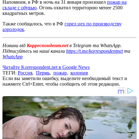
Напомним, в РФ в ночь на 31 января произошел
пожар на
складе с обувью
. Огонь охватил территорию менее 2500
квадратных метров.
Также сообщалось, что в РФ
горел цех по производству
аэролодок
.
Новини від
Корреспондент.net
в Telegram та WhatsApp.
Підписуйтесь на наші канали
https://t.me/korrespondentnet
та
WhatsApp
Читайте Korrespondent.net в Google News
ТЕГИ:
Россия
,
Пермь
,
пожар
,
колония
Если вы заметили ошибку, выделите необходимый текст и
нажмите Ctrl+Enter, чтобы сообщить об этом редакции.