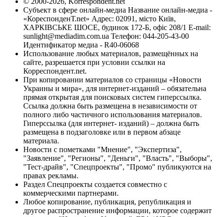
© 2000-2026, Korrespondent.net
Субъект в сфере онлайн-медиа Название онлайн-медиа -
«КореспонденТ.net» Адрес: 02091, місто Київ,
ХАРКІВСЬКЕ ШОСЕ, будинок 172-Б, офіс 208/1 E-mail:
sunlight@mediadim.com.ua
Телефон: 044-205-43-00
Идентификатор медиа - R40-06068
Использование любых материалов, размещённых на
сайте, разрешается при условии ссылки на
Корреспондент.net.
При копировании материалов со страницы «Новости
Украины и мира», для интернет-изданий – обязательна
прямая открытая для поисковых систем гиперссылка.
Ссылка должна быть размещена в независимости от
полного либо частичного использования материалов.
Гиперссылка (для интернет- изданий) – должна быть
размещена в подзаголовке или в первом абзаце
материала.
Новости с пометками "Мнение", "Экспертиза",
"Заявление", "Регионы", "Деньги", "Власть", "Выборы",
"Тест-драйв", "Спецпроекты", "Промо" публикуются на
правах рекламы.
Раздел Спецпроекты создается совместно с
коммерческими партнерами.
Любое копирование, публикация, републикация и
другое распространение информации, которое содержит