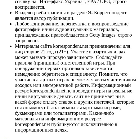
ссылку на "Интерфакс-Украина", EPA / UPG, строго
воспрещается.
Владелец веб-страницы в разделе Я- Корреспондент
является автор публикации.
Любое копирование, перепечатка и воспроизведение
фотографий и/или аудиовизуальных материалов,
принадлежащих правообладателю Getty Images, строго
запрещено.
Материалы сайта korrespondent.net предназначены для
лиц старше 21 года (21+). Участие в азартных играх
может вызвать игровую зависимость. Соблюдайте
правила (принципы) ответственной игры. При
обнаружении первых признаков зависимости
немедленно обратитесь к специалисту. Помните, что
участие в азартных играх не может являться источником
доходов или альтернативой работе. Информационный
ресурс korrespondent.net не проводит игры на реальные
и/или виртуальные деньги, сайт не принимает ни в
какой форме оплату ставок и других платежей, которые
связаны/могут быть связаны с азартными играми,
букмекерами или тотализаторами. Какие-либо
материалы на информационном ресурсе
korrespondent.net публикуются исключительно в
информационных целях.