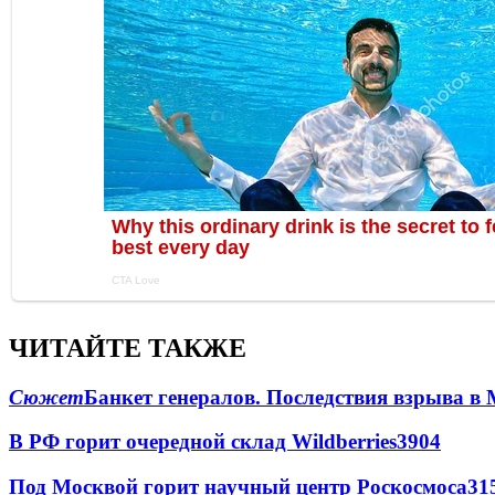
ЧИТАЙТЕ ТАКЖЕ
Сюжет
Банкет генералов. Последствия взрыва в 
В РФ горит очередной склад Wildberries
3904
Под Москвой горит научный центр Роскосмоса
31