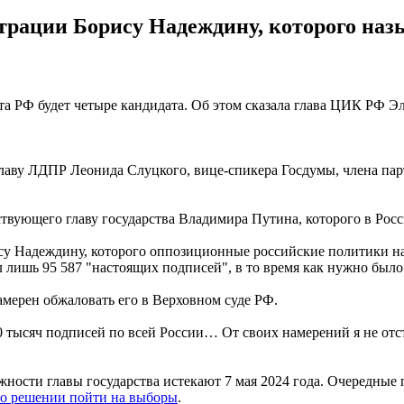
трации Борису Надеждину, которого на
 РФ будет четыре кандидата. Об этом сказала глава ЦИК РФ Элл
лаву ЛДПР Леонида Слуцкого, вице-спикера Госдумы, члена пар
ствующего главу государства Владимира Путина, которого в Ро
ису Надеждину, которого оппозиционные российские политики 
 лишь 95 587 "настоящих подписей", в то время как нужно было 
амерен обжаловать его в Верховном суде РФ.
00 тысяч подписей по всей России… От своих намерений я не от
ости главы государства истекают 7 мая 2024 года. Очередные 
 о решении пойти на выборы
.