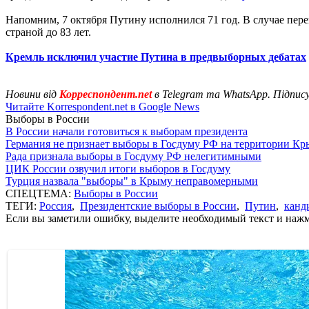
Напомним, 7 октября Путину исполнился 71 год. В случае пер
страной до 83 лет.
Кремль исключил участие Путина в предвыборных дебатах
Новини від
Корреспондент.net
в Telegram та WhatsApp. Підпис
Читайте Korrespondent.net в Google News
Выборы в России
В России начали готовиться к выборам президента
Германия не признает выборы в Госдуму РФ на территории Кр
Рада признала выборы в Госдуму РФ нелегитимными
ЦИК России озвучил итоги выборов в Госдуму
Турция назвала "выборы" в Крыму неправомерными
СПЕЦТЕМА:
Выборы в России
ТЕГИ:
Россия
,
Президентские выборы в России
,
Путин
,
канд
Если вы заметили ошибку, выделите необходимый текст и нажми