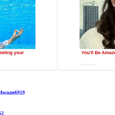
Москве
6919
52