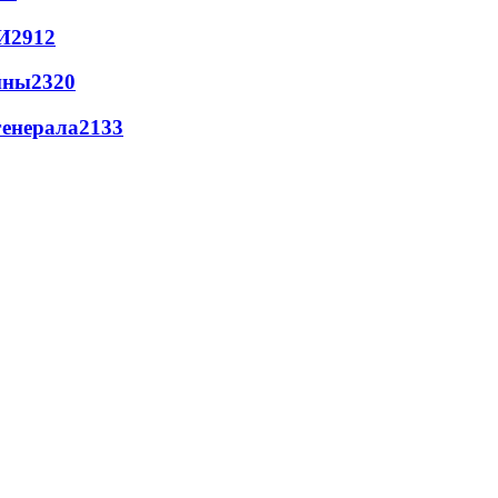
И
2912
йны
2320
генерала
2133