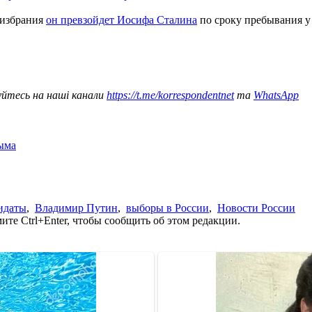
еизбрания
он превзойдет Иосифа Сталина
по сроку пребывания у
уйтесь на наші канали
https://t.me/korrespondentnet
та
WhatsApp
ыма
идаты
,
Владимир Путин
,
выборы в России
,
Новости России
те Ctrl+Enter, чтобы сообщить об этом редакции.