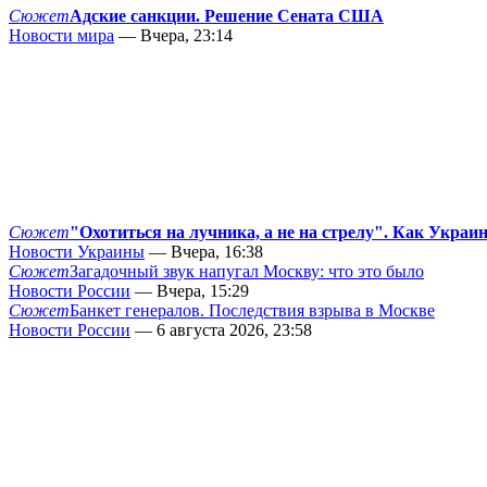
Сюжет
Адские санкции. Решение Сената США
Новости мира
— Вчера, 23:14
Сюжет
"Охотиться на лучника, а не на стрелу". Как Украи
Новости Украины
— Вчера, 16:38
Сюжет
Загадочный звук напугал Москву: что это было
Новости России
— Вчера, 15:29
Сюжет
Банкет генералов. Последствия взрыва в Москве
Новости России
— 6 августа 2026, 23:58