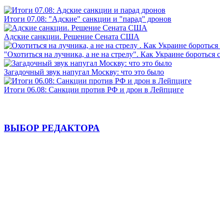
Итоги 07.08: "Адские" санкции и "парад" дронов
Адские санкции. Решение Сената США
"Охотиться на лучника, а не на стрелу". Как Украине бороться 
Загадочный звук напугал Москву: что это было
Итоги 06.08: Санкции против РФ и дрон в Лейпциге
ВЫБОР РЕДАКТОРА