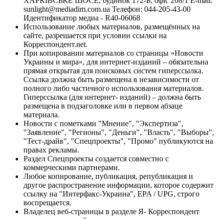
ХАРКІВСЬКЕ ШОСЕ, будинок 172-Б, офіс 208/1 E-mail:
sunlight@mediadim.com.ua
Телефон: 044-205-43-00
Идентификатор медиа - R40-06068
Использование любых материалов, размещённых на
сайте, разрешается при условии ссылки на
Корреспондент.net.
При копировании материалов со страницы «Новости
Украины и мира», для интернет-изданий – обязательна
прямая открытая для поисковых систем гиперссылка.
Ссылка должна быть размещена в независимости от
полного либо частичного использования материалов.
Гиперссылка (для интернет- изданий) – должна быть
размещена в подзаголовке или в первом абзаце
материала.
Новости с пометками "Мнение", "Экспертиза",
"Заявление", "Регионы", "Деньги", "Власть", "Выборы",
"Тест-драйв", "Спецпроекты", "Промо" публикуются на
правах рекламы.
Раздел Спецпроекты создается совместно с
коммерческими партнерами.
Любое копирование, публикация, републикация и
другое распространение информации, которое содержит
ссылку на "Интерфакс-Украина", EPA / UPG, строго
воспрещается.
Владелец веб-страницы в разделе Я- Корреспондент