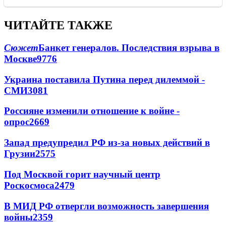
ЧИТАЙТЕ ТАКЖЕ
Сюжет
Банкет генералов. Последствия взрыва в
Москве
9776
Украина поставила Путина перед дилеммой -
СМИ
3081
Россияне изменили отношение к войне -
опрос
2669
Запад предупредил РФ из-за новых действий в
Грузии
2575
Под Москвой горит научный центр
Роскосмоса
2479
В МИД РФ отвергли возможность завершения
войны
2359