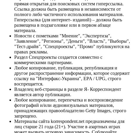
прямая открытая для поисковых систем гиперссылка.
Ссылка должна быть размещена в независимости от
полного либо частичного использования материалов.
Гиперссылка (для интернет- изданий) – должна быть
размещена в подзаголовке или в первом абзаце
материала.
Новости с пометками "Мнение", "Экспертиза",
"Заявление", "Регионы", "Деньги", "Власть", "Выборы",
"Тест-драйв", "Спецпроекты", "Промо" публикуются на
правах рекламы.
Раздел Спецпроекты создается совместно с
коммерческими партнерами.
Любое копирование, публикация, републикация и
другое распространение информации, которое содержит
ссылку на "Интерфакс-Украина", EPA / UPG, строго
воспрещается.
Владелец веб-страницы в разделе Я- Корреспондент
является автор публикации.
Любое копирование, перепечатка и воспроизведение
фотографий и/или аудиовизуальных материалов,
принадлежащих правообладателю Getty Images, строго
запрещено.
Материалы сайта korrespondent.net предназначены для
лиц старше 21 года (21+). Участие в азартных играх
может вызвать игровую зависимость. Соблюдайте