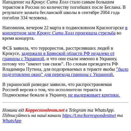
Нападение на
Крокус Сити Холл
стало самым большим
терактом в России по количеству погибших после Беслана. В
результате захвата бесланской школы в сентябре 2004 года
погибли 334 человека.
Напомним, вечером 22 марта в подмосковном Красногорске
в
концертном зале
Крокус Сити Холл
произошла стрельба
во
время концерта.
ФСБ заявила, что террористов, расстрелявших людей в
Крокусе,
задержали в Брянской области РФ недалеко от
границы с Украиной
, и что они ехали именно в Украину,
потому что "имеют там связи". По словам президента РФ
Владимира Путина, для подозреваемых в теракте якобы
"было
подготовлено окно" для перехода границы с Украиной.
В украинской разведке заявили, что распространяемая
Россией версия о том, что исполнители теракта в
Подмосковье бежали в Украину,
не выдерживает критики.
Новини від
Корреспондент.net
в Telegram та WhatsApp.
Підписуйтесь на наші канали
https://t.me/korrespondentnet
та
WhatsApp