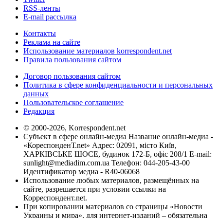
RSS-ленты
E-mail рассылка
Контакты
Реклама на сайте
Использование материалов korrespondent.net
Правила пользования сайтом
Договор пользования сайтом
Политика в сфере конфиденциальности и персональных
данных
Пользовательское соглашение
Редакция
© 2000-2026, Korrespondent.net
Субъект в сфере онлайн-медиа Название онлайн-медиа -
«КореспонденТ.net» Адрес: 02091, місто Київ,
ХАРКІВСЬКЕ ШОСЕ, будинок 172-Б, офіс 208/1 E-mail:
sunlight@mediadim.com.ua
Телефон: 044-205-43-00
Идентификатор медиа - R40-06068
Использование любых материалов, размещённых на
сайте, разрешается при условии ссылки на
Корреспондент.net.
При копировании материалов со страницы «Новости
Украины и мира», для интернет-изданий – обязательна