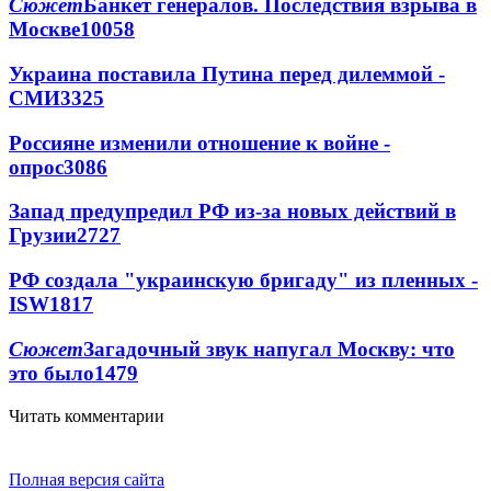
Сюжет
Банкет генералов. Последствия взрыва в
Москве
10058
Украина поставила Путина перед дилеммой -
СМИ
3325
Россияне изменили отношение к войне -
опрос
3086
Запад предупредил РФ из-за новых действий в
Грузии
2727
РФ создала "украинскую бригаду" из пленных -
ISW
1817
Сюжет
Загадочный звук напугал Москву: что
это было
1479
Читать комментарии
Полная версия сайта