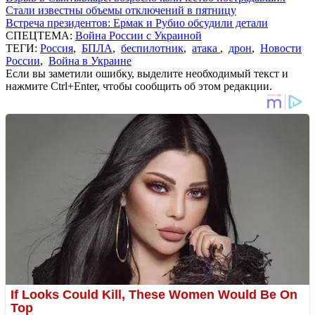
Стали известны объемы отключений в пятницу
Встреча президентов: Ермак и Рубио обсудили детали
СПЕЦТЕМА:
Война России с Украиной
ТЕГИ:
Россия
,
БПЛА
,
беспилотник
,
атака
,
дрон
,
Новости
России
,
Война в Украине
Если вы заметили ошибку, выделите необходимый текст и
нажмите Ctrl+Enter, чтобы сообщить об этом редакции.