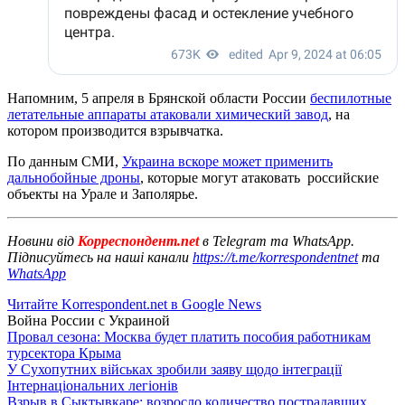
Напомним, 5 апреля в Брянской области России
беспилотные
летательные аппараты атаковали химический завод
, на
котором производится взрывчатка.
По данным СМИ,
Украина вскоре может применить
дальнобойные дроны
, которые могут атаковать российские
объекты на Урале и Заполярье.
Новини від
Корреспондент.net
в Telegram та WhatsApp.
Підписуйтесь на наші канали
https://t.me/korrespondentnet
та
WhatsApp
Читайте Korrespondent.net в Google News
Война России с Украиной
Провал сезона: Москва будет платить пособия работникам
турсектора Крыма
У Сухопутних військах зробили заяву щодо інтеграції
Інтернаціональних легіонів
Взрыв в Сыктывкаре: возросло количество пострадавших