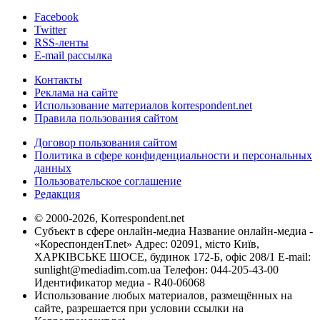
Facebook
Twitter
RSS-ленты
E-mail рассылка
Контакты
Реклама на сайте
Использование материалов korrespondent.net
Правила пользования сайтом
Договор пользования сайтом
Политика в сфере конфиденциальности и персональных
данных
Пользовательское соглашение
Редакция
© 2000-2026, Korrespondent.net
Субъект в сфере онлайн-медиа Название онлайн-медиа -
«КореспонденТ.net» Адрес: 02091, місто Київ,
ХАРКІВСЬКЕ ШОСЕ, будинок 172-Б, офіс 208/1 E-mail:
sunlight@mediadim.com.ua
Телефон: 044-205-43-00
Идентификатор медиа - R40-06068
Использование любых материалов, размещённых на
сайте, разрешается при условии ссылки на