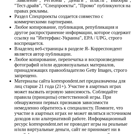
"Заявление", "Регионы", "Деньги", "Власть", "Выборы",
"Тест-драйв", "Спецпроекты", "Промо" публикуются на
правах рекламы.
Раздел Спецпроекты создается совместно с
коммерческими партнерами.
Любое копирование, публикация, републикация и
другое распространение информации, которое содержит
ссылку на "Интерфакс-Украина", EPA / UPG, строго
воспрещается.
Владелец веб-страницы в разделе Я- Корреспондент
является автор публикации.
Любое копирование, перепечатка и воспроизведение
фотографий и/или аудиовизуальных материалов,
принадлежащих правообладателю Getty Images, строго
запрещено.
Материалы сайта korrespondent.net предназначены для
лиц старше 21 года (21+). Участие в азартных играх
может вызвать игровую зависимость. Соблюдайте
правила (принципы) ответственной игры. При
обнаружении первых признаков зависимости
немедленно обратитесь к специалисту. Помните, что
участие в азартных играх не может являться источником
доходов или альтернативой работе. Информационный
ресурс korrespondent.net не проводит игры на реальные
и/или виртуальные деньги, сайт не принимает ни в