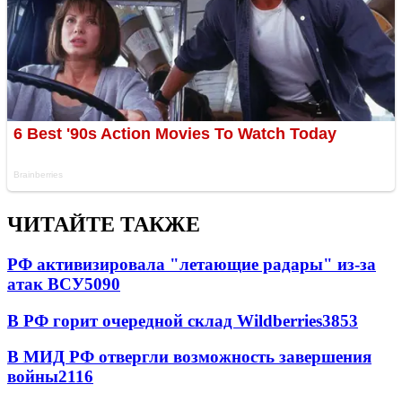
ЧИТАЙТЕ ТАКЖЕ
РФ активизировала "летающие радары" из-за
атак ВСУ
5090
В РФ горит очередной склад Wildberries
3853
В МИД РФ отвергли возможность завершения
войны
2116