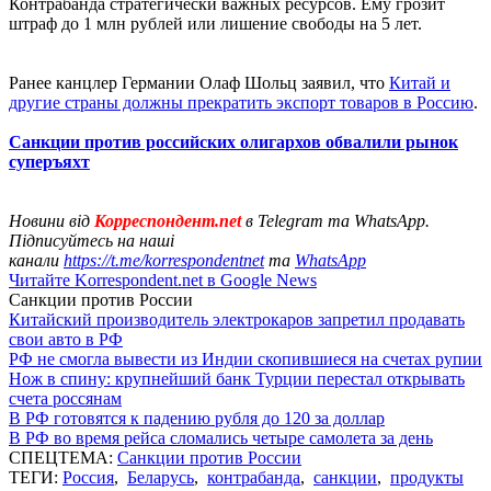
Контрабанда стратегически важных ресурсов. Ему грозит
штраф до 1 млн рублей или лишение свободы на 5 лет.
Ранее канцлер Германии Олаф Шольц заявил, что
Китай и
другие страны должны прекратить экспорт товаров в Россию
.
Санкции против российских олигархов обвалили рынок
суперъяхт
Новини від
Корреспондент.net
в Telegram та WhatsApp.
Підписуйтесь на наші
канали
https://t.me/korrespondentnet
та
WhatsApp
Читайте Korrespondent.net в Google News
Санкции против России
Китайский производитель электрокаров запретил продавать
свои авто в РФ
РФ не смогла вывести из Индии скопившиеся на счетах рупии
Нож в спину: крупнейший банк Турции перестал открывать
счета россянам
В РФ готовятся к падению рубля до 120 за доллар
В РФ во время рейса сломались четыре самолета за день
СПЕЦТЕМА:
Санкции против России
ТЕГИ:
Россия
,
Беларусь
,
контрабанда
,
санкции
,
продукты