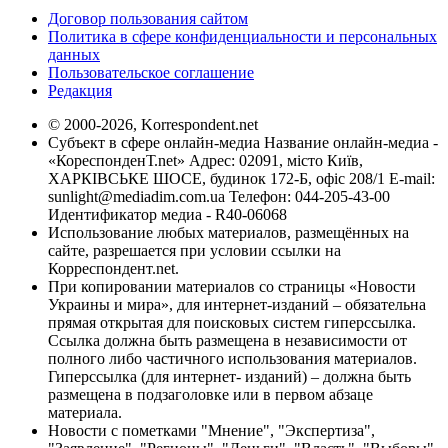
Договор пользования сайтом
Политика в сфере конфиденциальности и персональных
данных
Пользовательское соглашение
Редакция
© 2000-2026, Korrespondent.net
Субъект в сфере онлайн-медиа Название онлайн-медиа -
«КореспонденТ.net» Адрес: 02091, місто Київ,
ХАРКІВСЬКЕ ШОСЕ, будинок 172-Б, офіс 208/1 E-mail:
sunlight@mediadim.com.ua
Телефон: 044-205-43-00
Идентификатор медиа - R40-06068
Использование любых материалов, размещённых на
сайте, разрешается при условии ссылки на
Корреспондент.net.
При копировании материалов со страницы «Новости
Украины и мира», для интернет-изданий – обязательна
прямая открытая для поисковых систем гиперссылка.
Ссылка должна быть размещена в независимости от
полного либо частичного использования материалов.
Гиперссылка (для интернет- изданий) – должна быть
размещена в подзаголовке или в первом абзаце
материала.
Новости с пометками "Мнение", "Экспертиза",