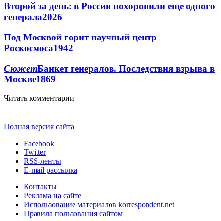
Второй за день: в России похоронили еще одного
генерала
2026
Под Москвой горит научный центр
Роскосмоса
1942
Сюжет
Банкет генералов. Последствия взрыва в
Москве
1869
Читать комментарии
Полная версия сайта
Facebook
Twitter
RSS-ленты
E-mail рассылка
Контакты
Реклама на сайте
Использование материалов korrespondent.net
Правила пользования сайтом